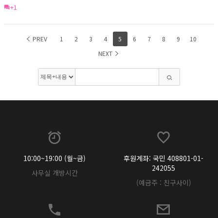
+1
PREV
1
2
3
4
5
6
7
8
9
10
NEXT
10:00~19:00 (월~금)
후원계좌: 국민 408801-01-
242055
사무실 개방시간
(예금주 : 친구사이)