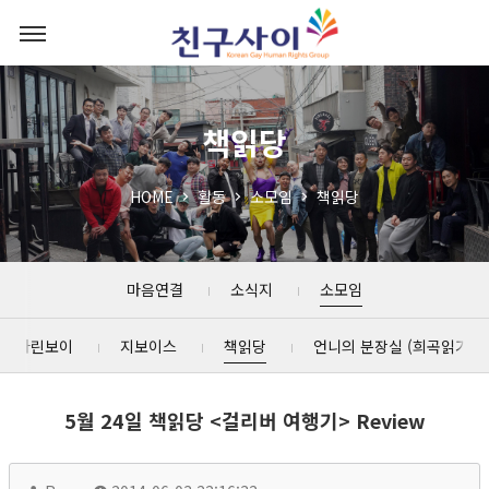
책읽당
HOME
활동
소모임
책읽당
마음연결
소식지
소모임
마린보이
지보이스
책읽당
언니의 분장실 (희곡읽기)
5월 24일 책읽당 <걸리버 여행기> Review