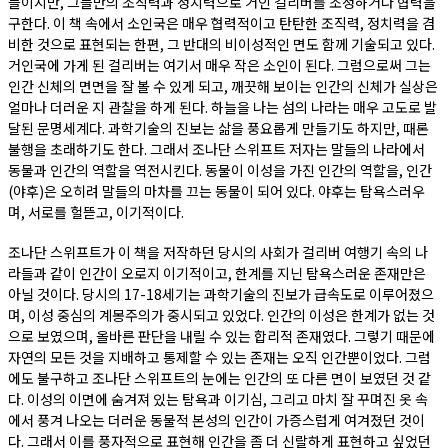
들이지만, 그들만의 조직력과 정치력으로 거인 걸리버를 조정하거나 협력을
구한다. 이 책 속에서 소인국은 매우 협력적이고 탄탄한 조직력, 정치력을 겸
비한 것으로 표현되는 한편, 그 반대의 비이성적인 면도 함께 기술되고 있다.
거인국에 가게 된 걸리버는 여기서 매우 작은 소인이 된다. 그럼으로써 그는
인간 신체의 면면을 잘 볼 수 있게 되고, 깨끗해 보이는 인간의 신체가 실상은
얼마나 더러운 지 관찰을 하게 된다. 하늘을 나는 섬의 나라는 매우 고도로 발
달된 문명세계다. 과학기술의 진보는 삶을 풍요롭게 만들기도 하지만, 때론
불행을 초래하기도 한다. 그래서 조나단 스위프트 저자는 말들의 나라에서
동물과 인간의 역할을 역전시킨다. 동물이 이성을 가진 인간의 역할을, 인간
(야후)은 오히려 말들의 마차를 끄는 동물이 되어 있다. 야후는 탐욕스러우
며, 서로를 헐뜯고, 이기적이다.
조나단 스위프트가 이 책을 저작하던 당시의 사회가 걸리버 여행기 속의 나
라들과 같이 인간이 오로지 이기적이고, 한계를 지닌 탐욕스러운 존재만은
아닐 것이다. 당시의 17-18세기는 과학기술의 진보가 급속도로 이루어졌으
며, 이성 중심의 계몽주의가 중시되고 있었다. 인간의 이성은 한계가 없는 것
으로 보였으며, 올바른 판단을 내릴 수 있는 합리적 존재였다. 그렇기 때문에
자연의 모든 것을 지배하고 통제할 수 있는 존재는 오직 인간뿐이었다. 그럼
에도 불구하고 조나단 스위프트의 눈에는 인간의 또 다른 면이 보였던 것 같
다. 이성의 이면에 숨겨져 있는 탐욕과 이기심, 그리고 마치 잘 꾸며진 옷 속
에서 풍겨 나오는 더러운 동물적 본성의 인간이 가증스럽게 여겨졌던 것이
다. 그래서 이를 풍자적으로 표현해 인간을 좀 더 신랄하게 표현하고 싶었던