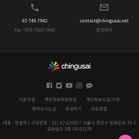
02-745-7942
contact@chingusai.net
Fax : 070-7500-7941
문의하기
이용약관
개인정보취급방침
개인정보수집/이용
찾아오시는길
후원하기
마음연결
대표 : 한윤하 / 고유번호 : 101 82 62682 / 서울시 종로구 돈화문로 39-1
묘동빌딩 3층 (우)03139