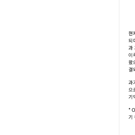
현
되
과
이
왔
결
과
으
기
* 
기 