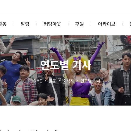
활동
알림
커밍아웃
후원
아카이브
연도별 기사
HOME
활동
소식지
연도별 기사