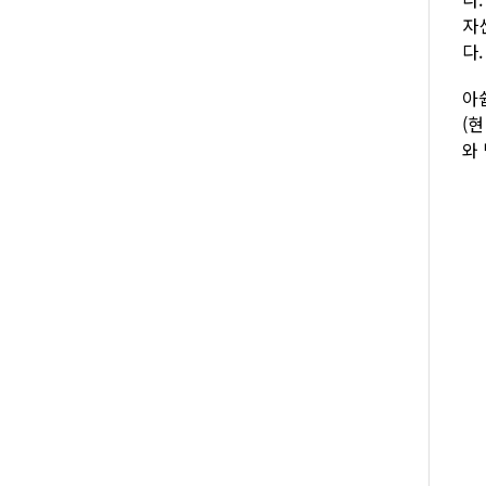
자
다.
아
(
와