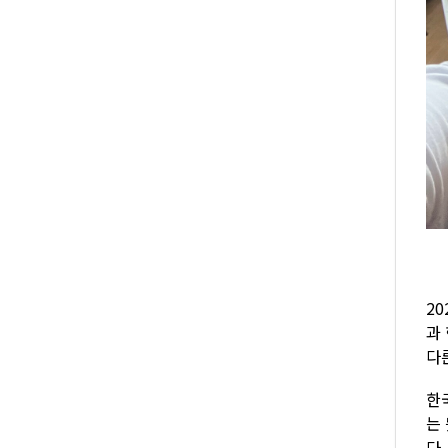
2
과
다
한
는
다