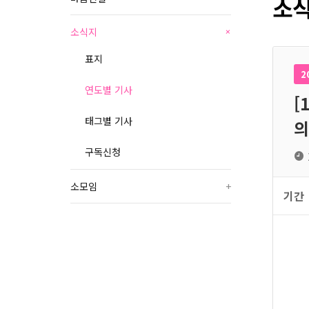
소식
소식지
+
표지
2
연도별 기사
[
태그별 기사
의
구독신청
소모임
+
기간