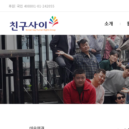
후원: 국민 408801-01-242055
소개
마음연결