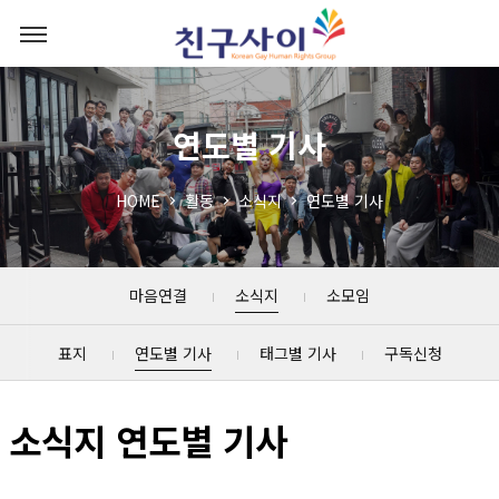
연도별 기사
HOME
활동
소식지
연도별 기사
마음연결
소식지
소모임
표지
연도별 기사
태그별 기사
구독신청
소식지 연도별 기사