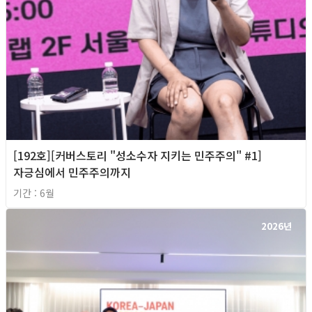
[192호][커버스토리 "성소수자 지키는 민주주의" #1]
자긍심에서 민주주의까지
기간 : 6월
2026년