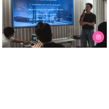
[192호][커버스토리 "성소수자 지키는 민주주의" #3] 함께
만들어가는 게이 커뮤니티를 상상하기
기간 : 6월
2026년