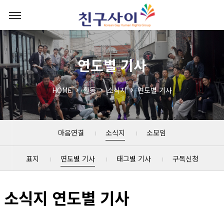
연도별 기사
HOME
활동
소식지
연도별 기사
마음연결
소식지
소모임
표지
연도별 기사
태그별 기사
구독신청
소식지 연도별 기사