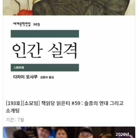
[193호][소모임] 책읽당 읽은티 #59 : 슬픔의 연대 그리고
소개팅
기간 : 7월
2026년