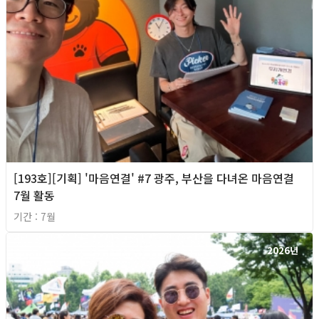
[193호][기획] '마음연결' #7 광주, 부산을 다녀온 마음연결
7월 활동
기간 : 7월
2026년