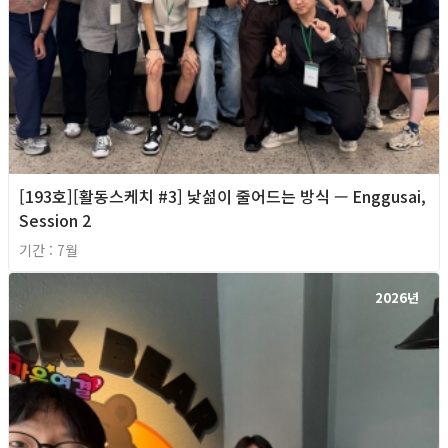
[193호][활동스케치 #3] 낯섦이 줄어드는 방식 — Enggusai,
Session 2
기간 : 7월
2026년