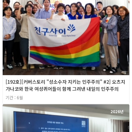
[192호][커버스토리 "성소수자 지키는 민주주의" #2] 오츠지
가나코와 한국 여성퀴어들이 함께 그려낸 내일의 민주주의
기간 : 6월
2026년