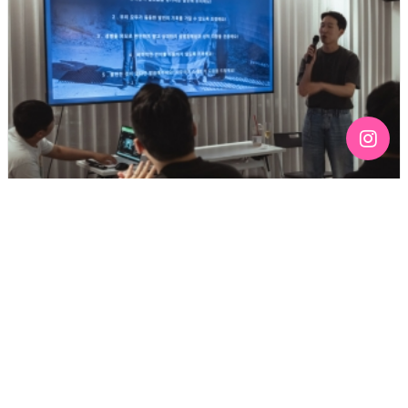
[192호][커버스토리 "성소수자 지키는 민주주의" #3] 함께
만들어가는 게이 커뮤니티를 상상하기
기간 : 6월
2026년