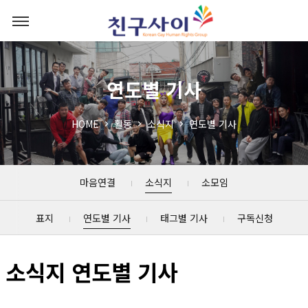
연도별 기사
HOME
활동
소식지
연도별 기사
마음연결
소식지
소모임
표지
연도별 기사
태그별 기사
구독신청
소식지 연도별 기사