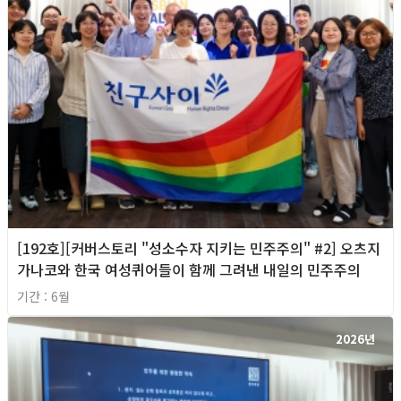
[192호][커버스토리 "성소수자 지키는 민주주의" #2] 오츠지
가나코와 한국 여성퀴어들이 함께 그려낸 내일의 민주주의
기간 : 6월
2026년