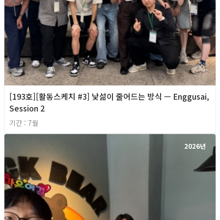
[193호][활동스케치 #3] 낯섦이 줄어드는 방식 — Enggusai,
Session 2
기간 : 7월
2026년