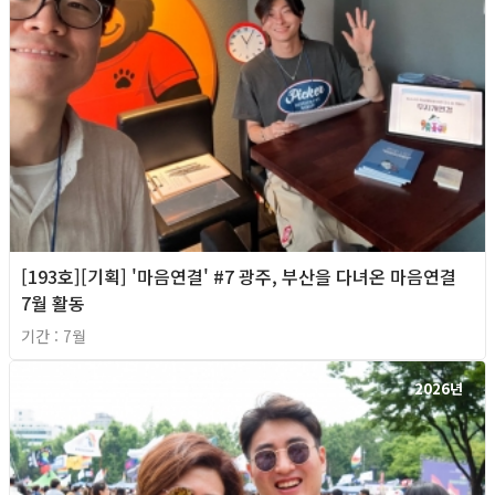
[193호][기획] '마음연결' #7 광주, 부산을 다녀온 마음연결
7월 활동
기간 : 7월
2026년