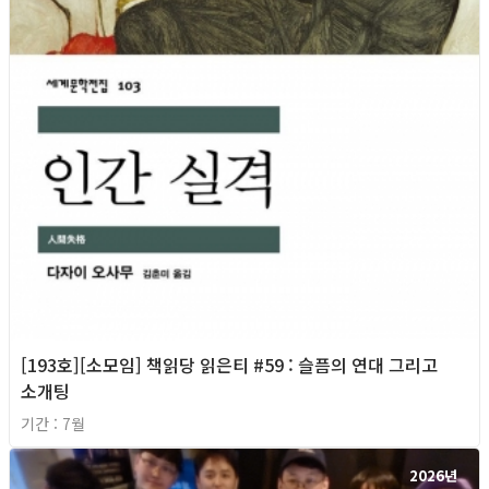
[193호][소모임] 책읽당 읽은티 #59 : 슬픔의 연대 그리고
소개팅
기간 : 7월
2026년