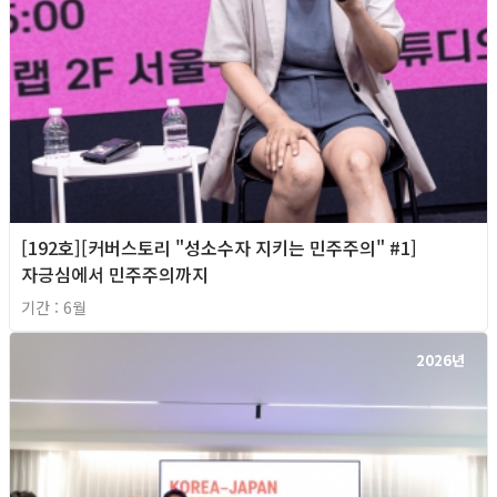
[192호][커버스토리 "성소수자 지키는 민주주의" #1]
자긍심에서 민주주의까지
기간 : 6월
2026년