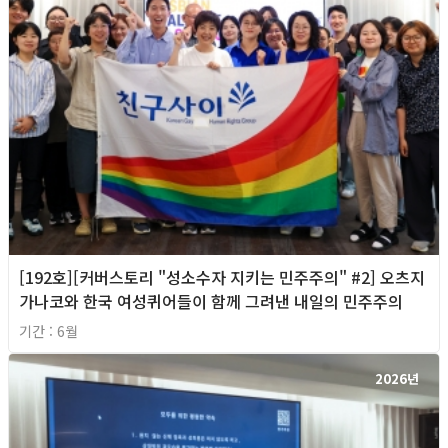
[192호][커버스토리 "성소수자 지키는 민주주의" #2] 오츠지
가나코와 한국 여성퀴어들이 함께 그려낸 내일의 민주주의
기간 : 6월
2026년