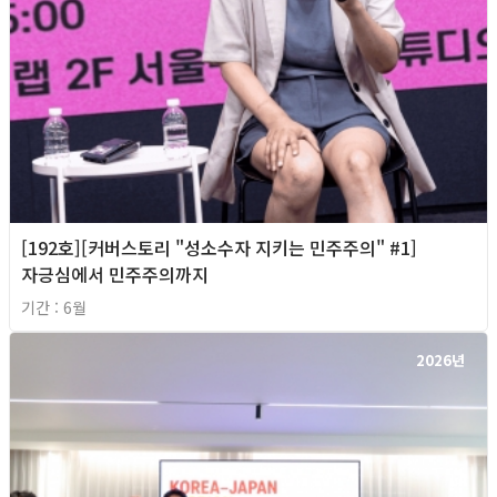
[192호][커버스토리 "성소수자 지키는 민주주의" #1]
자긍심에서 민주주의까지
기간 : 6월
2026년