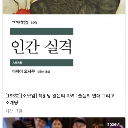
[193호][소모임] 책읽당 읽은티 #59 : 슬픔의 연대 그리고
소개팅
기간 : 7월
2026년