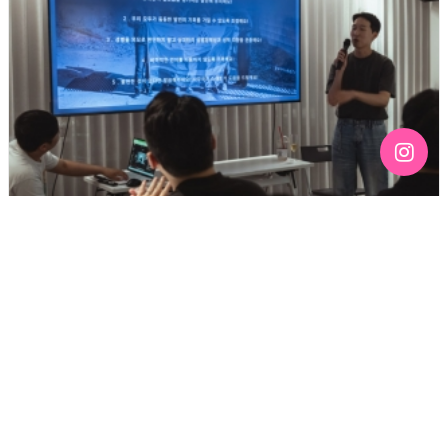
[192호][커버스토리 "성소수자 지키는 민주주의" #3] 함께
만들어가는 게이 커뮤니티를 상상하기
기간 : 6월
2026년