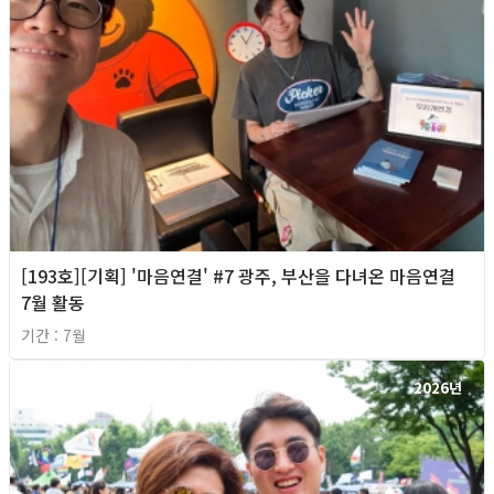
[193호][기획] '마음연결' #7 광주, 부산을 다녀온 마음연결
7월 활동
기간 : 7월
2026년