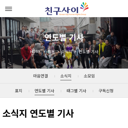
연도별 기사
HOME
활동
소식지
연도별 기사
마음연결
소식지
소모임
표지
연도별 기사
태그별 기사
구독신청
소식지 연도별 기사