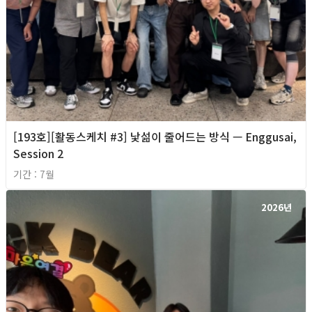
[193호][활동스케치 #3] 낯섦이 줄어드는 방식 — Enggusai,
Session 2
기간 : 7월
2026년