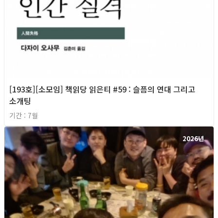
[193호][소모임] 책읽당 읽은티 #59 : 슬픔의 연대 그리고
소개팅
기간 : 7월
2026년