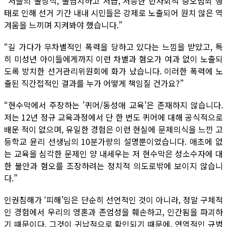
“저들의 몰상식, 몰염치하고 저급, 저능한 반사회적 증오범죄 행
태로 인해 선거 기간 내내 시민들은 강제로 노출되어 원치 않은 역
겨움을 느끼며 지켜봐야 했습니다.”
“길 가다가 무차별적인 폭력을 당하고 있다는 느낌을 받았고, 특
히 미성년 아이들에게까지 이런 차별과 혐오가 여과 없이 노출되
도록 방치한 선거관리위원회에 화가 났습니다. 이러한 폭력에 노
출된 직간접적인 결과를 누가 어떻게 책임질 건가요?”
“현수막에서 주장하는 '퀴어/동성애 교육'은 존재하지 않습니다.
저는 12년 정규 교육과정에서 단 한 번도 퀴어에 대해 공식적으로
배운 적이 없으며, 유일한 경험은 이런 현실에 문제의식을 느낀 고
등학교 윤리 선생님의 10분가량의 설명뿐이었습니다. 애초에 없
는 교육을 심각한 문제인 양 내세우는 저 현수막은 성소수자에 대
한 불안과 혐오를 조장하려는 정치적 의도로밖에 보이지 않습니
다.”
인권침해가 ‘피해’임은 단순히 선언적인 것이 아니라, 정말 구체적
인 경험에서 우리의 영혼과 존엄성을 훼손하고, 인간됨을 파괴하
기 때문이다. 그것이 귀납적으로 확인되기 때문에, 연역적인 규범