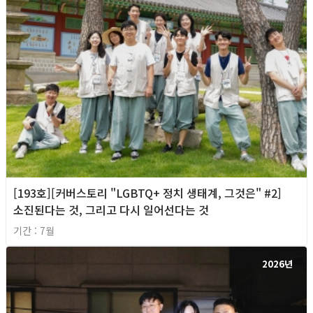
[193호][커버스토리 "LGBTQ+ 정치 생태계, 그것은" #2]
소진된다는 것, 그리고 다시 일어선다는 것
기간 : 7월
2026년