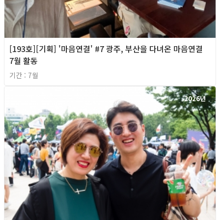
[193호][기획] '마음연결' #7 광주, 부산을 다녀온 마음연결
7월 활동
기간 : 7월
2026년