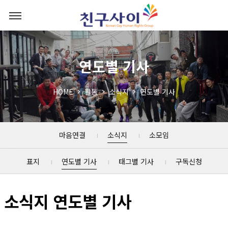
연도별 기사
HOME
활동
소식지
연도별 기사
마음연결
소식지
소모임
표지
연도별 기사
태그별 기사
구독신청
소식지 연도별 기사