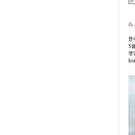
한
5
명명
bi