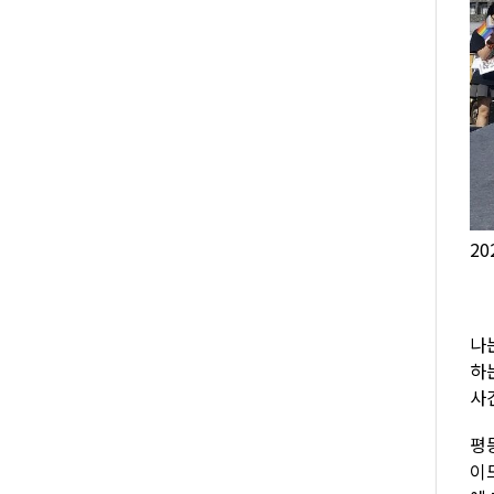
2
나
하
사
평
이