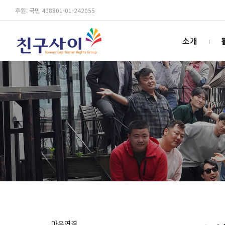
후원: 국민 408801-01-242055
소개
마음연결