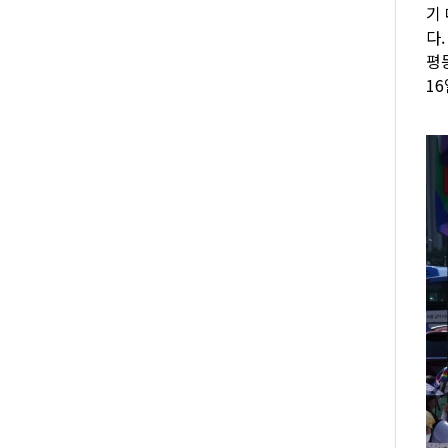
기
다
평
1