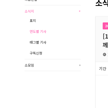
소식
소식지
+
표지
2
연도별 기사
[
태그별 기사
께
구독신청
소모임
+
기간