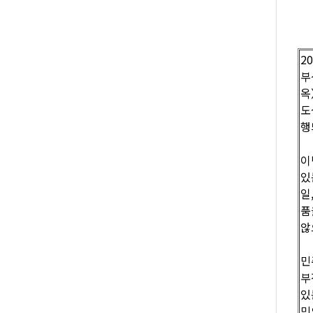
2
부
옥
도
행
이
있
일
품
않
민
부
있
민