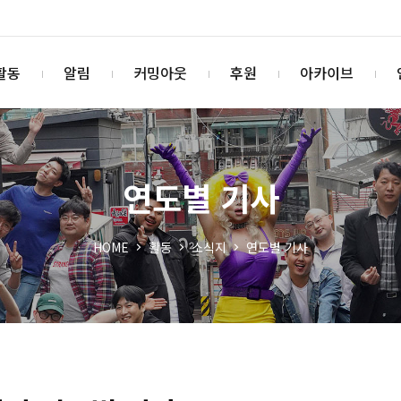
활동
알림
커밍아웃
후원
아카이브
연도별 기사
HOME
활동
소식지
연도별 기사