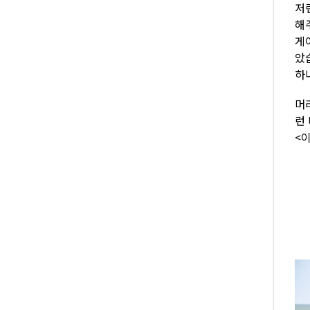
저
해
게
았
하
머
런
<