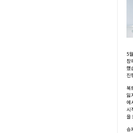
5
참
했
진
북
잃
에
시
을
승