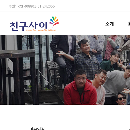
후원: 국민 408801-01-242055
소개
마음연결