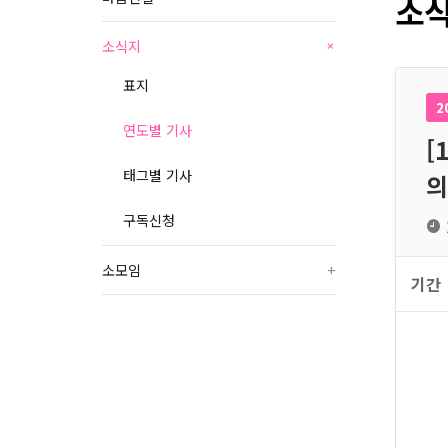
소식
소식지
+
표지
2
연도별 기사
[
태그별 기사
의
구독신청
소모임
+
기간