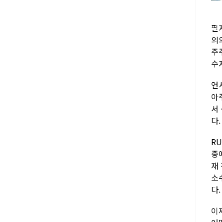
필
의
주
수
연
아
서
다.
R
중
재
소
다.
이