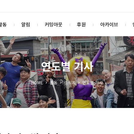
활동
알림
커밍아웃
후원
아카이브
연도별 기사
HOME
활동
소식지
연도별 기사