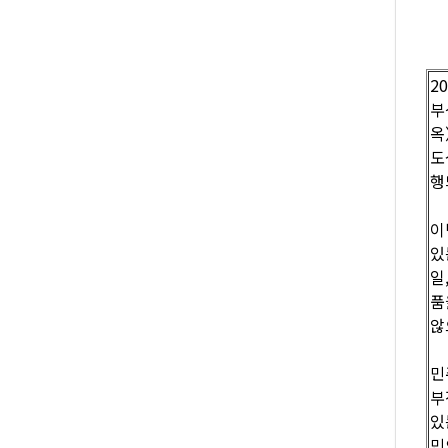
2
부
옥
도
행
이
있
일
품
않
민
부
있
민