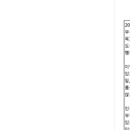
2
부
옥
도
행
이
있
일
품
않
민
부
있
민