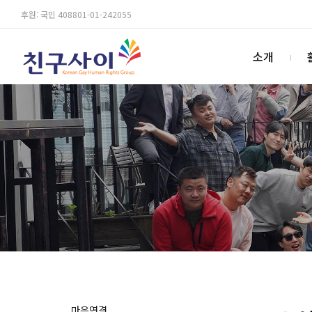
후원: 국민 408801-01-242055
소개
마음연결