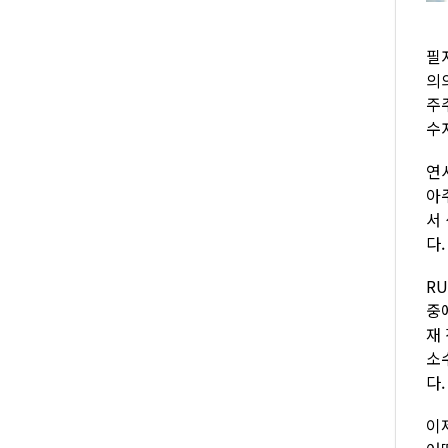
필
의
주
수
연
아
서
다.
R
중
재
소
다.
이