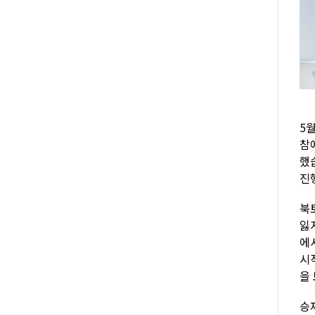
5
참
했
진
북
잃
에
시
을
승