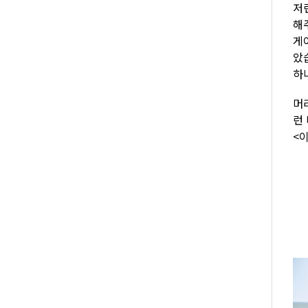
저
해
게
았
하
머
런
<