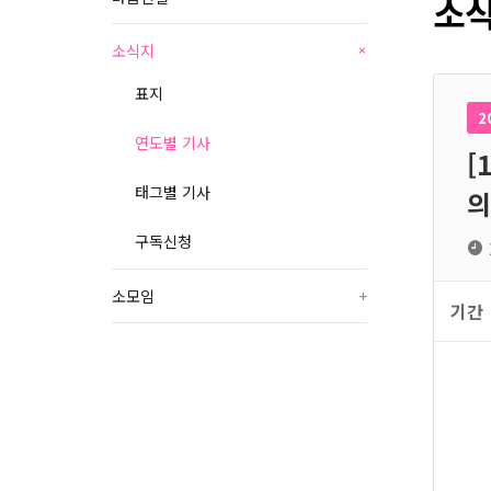
소식
소식지
+
표지
2
연도별 기사
[
태그별 기사
의
구독신청
소모임
+
기간