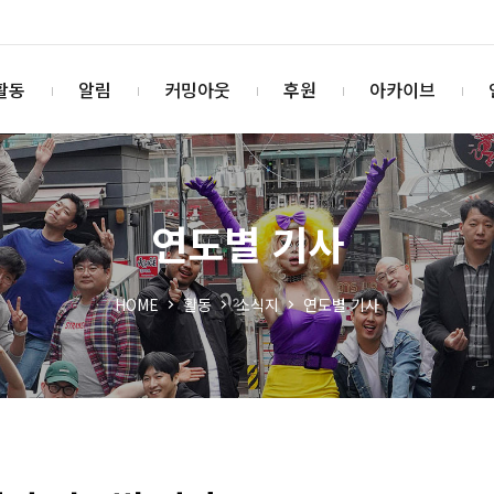
활동
알림
커밍아웃
후원
아카이브
연도별 기사
HOME
활동
소식지
연도별 기사