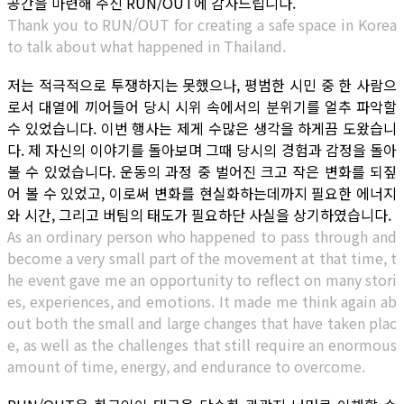
공간을 마련해 주신 RUN/OUT에 감사드립니다.
Thank you to RUN/OUT for creating a safe space in Korea
to talk about what happened in Thailand.
저는 적극적으로 투쟁하지는 못했으나, 평범한 시민 중 한 사람으
로서 대열에 끼어들어 당시 시위 속에서의 분위기를 얼추 파악할
수 있었습니다. 이번 행사는 제게 수많은 생각을 하게끔 도왔습니
다. 제 자신의 이야기를 돌아보며 그때 당시의 경험과 감정을 돌아
볼 수 있었습니다. 운동의 과정 중 벌어진 크고 작은 변화를 되짚
어 볼 수 있었고, 이로써 변화를 현실화하는데까지 필요한 에너지
와 시간, 그리고 버팀의 태도가 필요하단 사실을 상기하였습니다.
As an ordinary person who happened to pass through and
become a very small part of the movement at that time, t
he event gave me an opportunity to reflect on many stori
es, experiences, and emotions. It made me think again ab
out both the small and large changes that have taken plac
e, as well as the challenges that still require an enormous
amount of time, energy, and endurance to overcome.