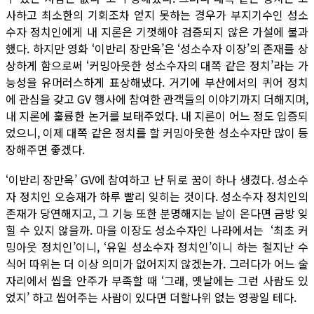
사하고 최소한의 기회조차 얻지 못하는 경우가 부지기수인 성소
수자 정치인에게 내 지론은 기껏해야 검증되지 않은 가설에 불과
했다. 하지만 영화 ‘이반리 장만옥’은 ‘성소수자 이장’의 존재를 상
상하게 함으로써 ‘커밍아웃한 성소수자의 대쪽 같은 정치’라는 가
능성을 유머러스하게 표상해냈다. 거기에 부산에서의 퀴어 정치
에 관심을 갖고 GV 행사에 참여한 관객들의 이야기까지 더해지며,
내 지론에 훌륭한 논거를 보태주었다. 내 지론이 어느 정도 입증되
었으니, 이제 대쪽 같은 정치를 할 커밍아웃한 성소수자만 많이 등
장해주면 좋겠다.
‘이반리 장만옥’ GV에 참여하고 난 뒤로 꿈이 하나 생겼다. 성소수
자 정치인 오승재가 하루 빨리 잊히는 것이다. 성소수자 정치인의
존재가 당연해지고, 그 기능 또한 분명해지는 날이 온다면 금방 잊
힐 수 있지 않을까. 마을 이장도 성소수자인 나라에서는 ‘최초 커
밍아웃 정치인’이니, ‘유일 성소수자 정치인’이니 하는 철지난 수
식어 따위는 더 이상 의미가 없어지지 않겠는가. 그러다가 어느 술
자리에서 씹을 안주가 부족할 때 ‘그래, 옛날에는 그런 사람도 있
었지’ 하고 씹어주는 사람이 있다면 더할나위 없는 영광일 테다.