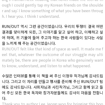
ough I could gently tap my Korean friends on the shoulde
r and say: I know something of what you have been throug
h. I hear you. I think I understand.
RUN/OUT 역시 그런 공간이었습니다. 우리의 투쟁이 결국 어떤
결과를 맞이하게 되든, 그 이야기를 알고 싶어 하고, 이해하고 싶
어 하며, 귀 기울여 들어 주고자 하는 한국 사람들이 있다는 사실
을 느끼게 해 주는 공간이었습니다.
RUN/OUT felt like that kind of space as well. It made me f
eel that, whatever the outcome of our struggle may ulti
mately be, there are people in Korea who genuinely want
to know, understand, and listen to what happened.
수많은 인터뷰를 통해 이 책을 써 주신 이정우 작가님께 감사드립
니다. 그리고 이 자리를 만들고 행사를 준비해 주신 RUN/OUT 팀
에도 감사드립니다. 사회자님과 사진작가님, 그리고 함께 읽고 들
어 주신 모든 한국 독자와 참가자분들께도 감사의 마음을 전합니
다.
Thank you to author Lee Jeong-woo for bringing this boo