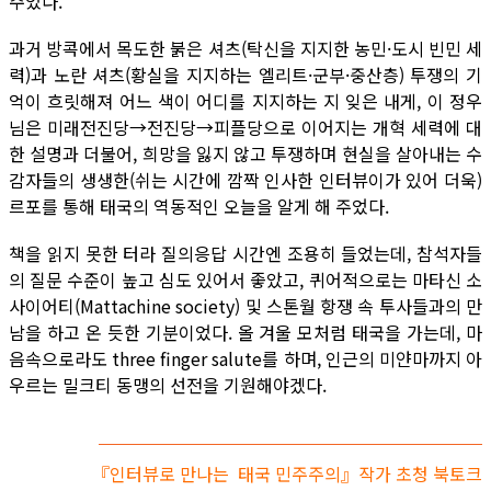
주었다.
과거 방콕에서 목도한 붉은 셔츠(탁신을 지지한 농민·도시 빈민 세
력)과 노란 셔츠(황실을 지지하는 엘리트·군부·중산층) 투쟁의 기
억이 흐릿해져 어느 색이 어디를 지지하는 지 잊은 내게, 이 정우
님은 미래전진당→전진당→피플당으로 이어지는 개혁 세력에 대
한 설명과 더불어, 희망을 잃지 않고 투쟁하며 현실을 살아내는 수
감자들의 생생한(쉬는 시간에 깜짝 인사한 인터뷰이가 있어 더욱)
르포를 통해 태국의 역동적인 오늘을 알게 해 주었다.
책을 읽지 못한 터라 질의응답 시간엔 조용히 들었는데, 참석자들
의 질문 수준이 높고 심도 있어서 좋았고, 퀴어적으로는 마타신 소
사이어티(Mattachine society) 및 스톤월 항쟁 속 투사들과의 만
남을 하고 온 듯한 기분이었다. 올 겨울 모처럼 태국을 가는데, 마
음속으로라도 three finger salute를 하며, 인근의 미얀마까지 아
우르는 밀크티 동맹의 선전을 기원해야겠다.
『인터뷰로 만나는 태국 민주주의』작가 초청 북토크