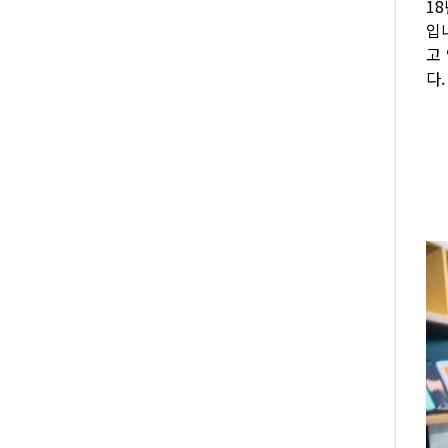
1
입
고
다.