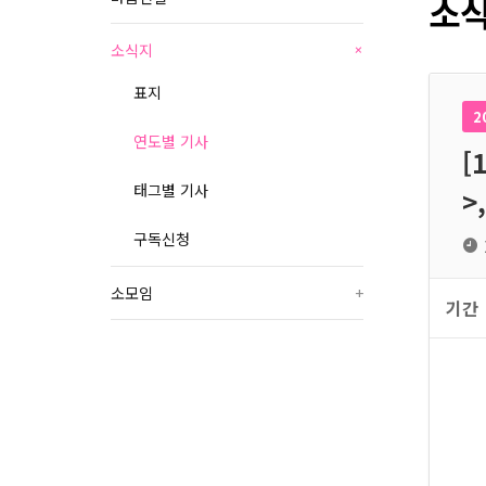
소식
소식지
+
표지
2
연도별 기사
[
태그별 기사
>
구독신청
소모임
+
기간