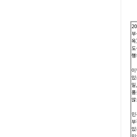
2
부
옥
도
행
이
있
일
품
않
민
부
있
민