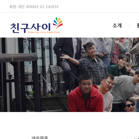
후원: 국민 408801-01-242055
소개
마음연결