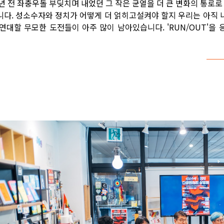
8년 전 좌충우돌 부딪치며 내었던 그 작은 균열을 더 큰 변화의 통로로 
니다. 성소수자와 정치가 어떻게 더 얽히고설켜야 할지 우리는 아직 나
 연대할 무모한 도전들이 아주 많이 남아있습니다. 'RUN/OUT'