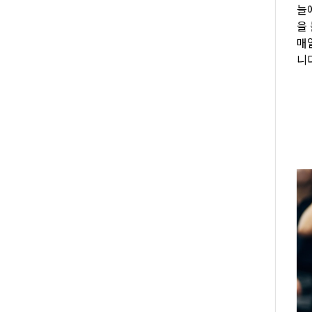
늘
을
매
니