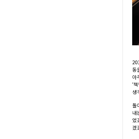
2
동
아
‘
생
돌
내
었
겠