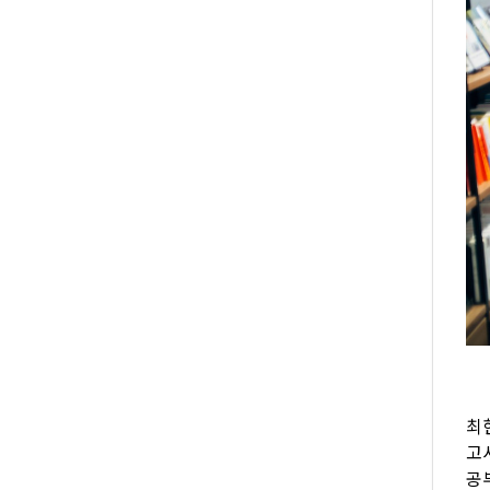
최
고
공