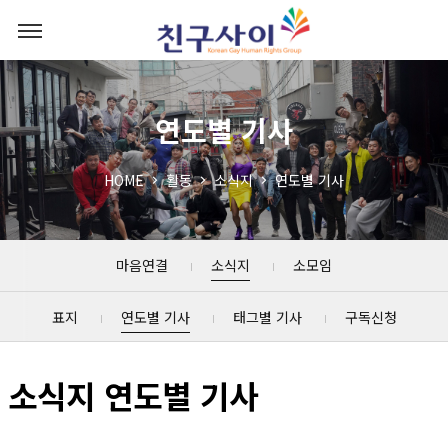
연도별 기사
HOME
활동
소식지
연도별 기사
마음연결
소식지
소모임
표지
연도별 기사
태그별 기사
구독신청
소식지 연도별 기사