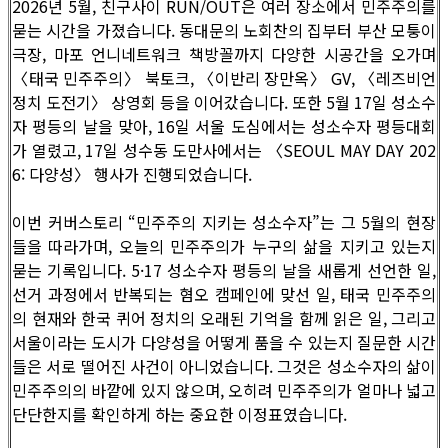
2026년 5월, 친구사이 RUN/OUT은 여러 장소에서 민주주의를
묻는 시간을 가졌습니다. 동대문의 노회찬의 집부터 부산 모퉁이
극장, 마포 언니네트워크 책방꼴까지 다양한 시공간을 오가며
〈태국 민주주의〉 북토크, 〈이반리 장만옥〉 GV, 〈레즈비언
정치 도전기〉 상영회 등을 이어갔습니다. 또한 5월 17일 성소수
자 평등의 날을 맞아, 16일 서울 도심에서는 성소수자 평등대회
가 열렸고, 17일 성수동 도만사에서는 〈SEOUL MAY DAY 202
6: 다양성〉 행사가 진행되었습니다.
이번 커버스토리 “민주주의 지키는 성소수자”는 그 5월의 현장
들을 따라가며, 오늘의 민주주의가 누구의 삶을 지키고 있는지
묻는 기록입니다. 5·17 성소수자 평등의 날을 새롭게 선언한 일,
선거 과정에서 반복되는 혐오 캠페인에 맞선 일, 태국 민주주의
의 현재와 한국 퀴어 정치의 오래된 기억을 함께 읽은 일, 그리고
서울이라는 도시가 다양성을 어떻게 품을 수 있는지 질문한 시간
들은 서로 떨어진 사건이 아니었습니다. 그것은 성소수자의 삶이
민주주의의 바깥에 있지 않으며, 오히려 민주주의가 얼마나 넓고
단단한지를 확인하게 하는 중요한 이정표였습니다.