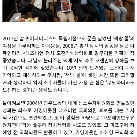
2017년 말 퀴어페미니스트 독립서점으로 문을 열었던 ‘책방 꼴’의
여정을 마무리하는 아쉬움을, 2008년 총선 당시의 활동을 담은 다
큐멘터리 <레즈비언 정치 도전기> 상영회로 갈무리한 기획이 참
좋았습니다. 패널로 불러주신 덕에 저도 아주 오랜만에 영화를 보
며 묵직한 감회에 젖었습니다. 18년 전의 뜨거웠던 도전이 다시
기억되고 재해석되는 것처럼, ‘책방 꼴’에 쌓인 시간 또한 그러할
거라 생각하니 역시 소수자들이 가진 가장 큰 힘은 ‘무모하더라도
도전하는 것’이란 생각도 듭니다.
돌이켜보면 2004년 민주노동당 내에 성소수자위원회를 만들었던
성과는 최초로 커밍아웃한 레즈비언 국회의원 후보를 내는 역사
적 사건으로 연결되었고, 또 이 경험을 바탕으로 ‘마포레인보우유
권자연대’라는 풀뿌리 정치세력화 시도도 있었죠. 그 마포구에 장
혜영 전 국회의원도 활동하고 있고, 커밍아웃한 차해영 구의회 의