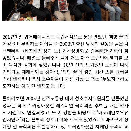
2017년 말 퀴어페미니스트 독립서점으로 문을 열었던 ‘책방 꼴’의
여정을 마무리하는 아쉬움을, 2008년 총선 당시의 활동을 담은 다
큐멘터리 <레즈비언 정치 도전기> 상영회로 갈무리한 기획이 참
좋았습니다. 패널로 불러주신 덕에 저도 아주 오랜만에 영화를 보
며 묵직한 감회에 젖었습니다. 18년 전의 뜨거웠던 도전이 다시
기억되고 재해석되는 것처럼, ‘책방 꼴’에 쌓인 시간 또한 그러할
거라 생각하니 역시 소수자들이 가진 가장 큰 힘은 ‘무모하더라도
도전하는 것’이란 생각도 듭니다.
돌이켜보면 2004년 민주노동당 내에 성소수자위원회를 만들었던
성과는 최초로 커밍아웃한 레즈비언 국회의원 후보를 내는 역사
적 사건으로 연결되었고, 또 이 경험을 바탕으로 ‘마포레인보우유
권자연대’라는 풀뿌리 정치세력화 시도도 있었죠. 그 마포구에 장
혜영 전 국회의원도 활동하고 있고, 커밍아웃한 차해영 구의회 의