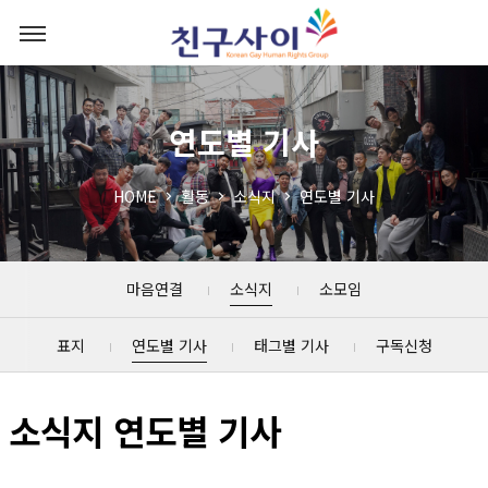
연도별 기사
HOME
활동
소식지
연도별 기사
마음연결
소식지
소모임
표지
연도별 기사
태그별 기사
구독신청
소식지 연도별 기사