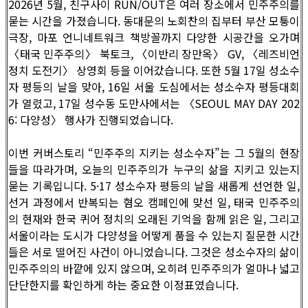
2026년 5월, 친구사이 RUN/OUT은 여러 장소에서 민주주의를
묻는 시간을 가졌습니다. 동대문의 노회찬의 집부터 부산 모퉁이
극장, 마포 언니네트워크 책방꼴까지 다양한 시공간을 오가며
〈태국 민주주의〉 북토크, 〈이반리 장만옥〉 GV, 〈레즈비언
정치 도전기〉 상영회 등을 이어갔습니다. 또한 5월 17일 성소수
자 평등의 날을 맞아, 16일 서울 도심에서는 성소수자 평등대회
가 열렸고, 17일 성수동 도만사에서는 〈SEOUL MAY DAY 202
6: 다양성〉 행사가 진행되었습니다.
이번 커버스토리 “민주주의 지키는 성소수자”는 그 5월의 현장
들을 따라가며, 오늘의 민주주의가 누구의 삶을 지키고 있는지
묻는 기록입니다. 5·17 성소수자 평등의 날을 새롭게 선언한 일,
선거 과정에서 반복되는 혐오 캠페인에 맞선 일, 태국 민주주의
의 현재와 한국 퀴어 정치의 오래된 기억을 함께 읽은 일, 그리고
서울이라는 도시가 다양성을 어떻게 품을 수 있는지 질문한 시간
들은 서로 떨어진 사건이 아니었습니다. 그것은 성소수자의 삶이
민주주의의 바깥에 있지 않으며, 오히려 민주주의가 얼마나 넓고
단단한지를 확인하게 하는 중요한 이정표였습니다.