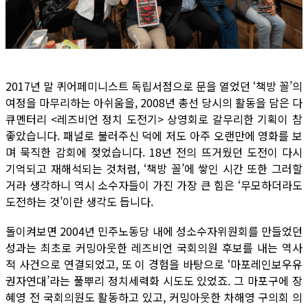
2017년 말 퀴어페미니스트 독립서점으로 문을 열었던 ‘책방 꼴’의
여정을 마무리하는 아쉬움을, 2008년 총선 당시의 활동을 담은 다
큐멘터리 <레즈비언 정치 도전기> 상영회로 갈무리한 기획이 참
좋았습니다. 패널로 불러주신 덕에 저도 아주 오랜만에 영화를 보
며 묵직한 감회에 젖었습니다. 18년 전의 뜨거웠던 도전이 다시
기억되고 재해석되는 것처럼, ‘책방 꼴’에 쌓인 시간 또한 그러할
거라 생각하니 역시 소수자들이 가진 가장 큰 힘은 ‘무모하더라도
도전하는 것’이란 생각도 듭니다.
돌이켜보면 2004년 민주노동당 내에 성소수자위원회를 만들었던
성과는 최초로 커밍아웃한 레즈비언 국회의원 후보를 내는 역사
적 사건으로 연결되었고, 또 이 경험을 바탕으로 ‘마포레인보우유
권자연대’라는 풀뿌리 정치세력화 시도도 있었죠. 그 마포구에 장
혜영 전 국회의원도 활동하고 있고, 커밍아웃한 차해영 구의회 의