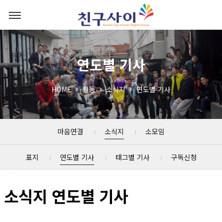
연도별 기사
HOME
활동
소식지
연도별 기사
마음연결
소식지
소모임
표지
연도별 기사
태그별 기사
구독신청
소식지 연도별 기사