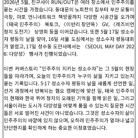
2026년 5월, 친구사이 RUN/OUT은 여러 장소에서 민주주의를
묻는 시간을 가졌습니다. 동대문의 노회찬의 집부터 부산 모퉁이
극장, 마포 언니네트워크 책방꼴까지 다양한 시공간을 오가며
〈태국 민주주의〉 북토크, 〈이반리 장만옥〉 GV, 〈레즈비언
정치 도전기〉 상영회 등을 이어갔습니다. 또한 5월 17일 성소수
자 평등의 날을 맞아, 16일 서울 도심에서는 성소수자 평등대회
가 열렸고, 17일 성수동 도만사에서는 〈SEOUL MAY DAY 202
6: 다양성〉 행사가 진행되었습니다.
이번 커버스토리 “민주주의 지키는 성소수자”는 그 5월의 현장
들을 따라가며, 오늘의 민주주의가 누구의 삶을 지키고 있는지
묻는 기록입니다. 5·17 성소수자 평등의 날을 새롭게 선언한 일,
선거 과정에서 반복되는 혐오 캠페인에 맞선 일, 태국 민주주의
의 현재와 한국 퀴어 정치의 오래된 기억을 함께 읽은 일, 그리고
서울이라는 도시가 다양성을 어떻게 품을 수 있는지 질문한 시간
들은 서로 떨어진 사건이 아니었습니다. 그것은 성소수자의 삶이
민주주의의 바깥에 있지 않으며, 오히려 민주주의가 얼마나 넓고
단단한지를 확인하게 하는 중요한 이정표였습니다.