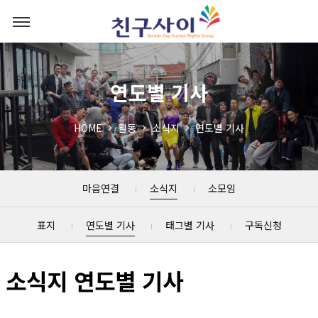
연도별 기사
HOME
활동
소식지
연도별 기사
마음연결
소식지
소모임
표지
연도별 기사
태그별 기사
구독신청
소식지 연도별 기사