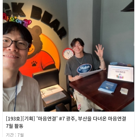
[193호][기획] '마음연결' #7 광주, 부산을 다녀온 마음연결
7월 활동
기간 : 7월