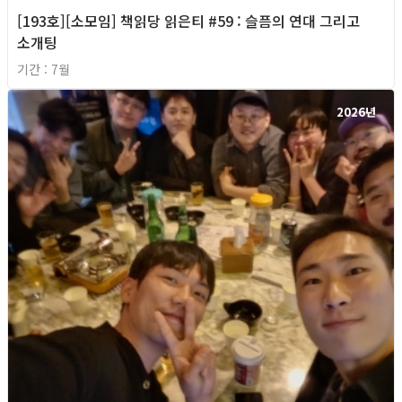
[193호][소모임] 책읽당 읽은티 #59 : 슬픔의 연대 그리고
소개팅
기간 : 7월
2026년