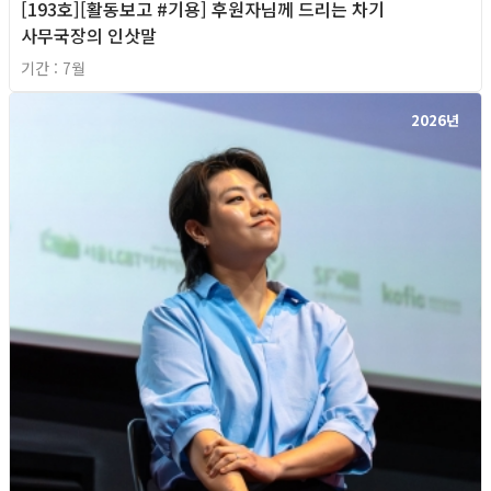
[193호][활동보고 #기용] 후원자님께 드리는 차기
사무국장의 인삿말
기간 : 7월
2026년