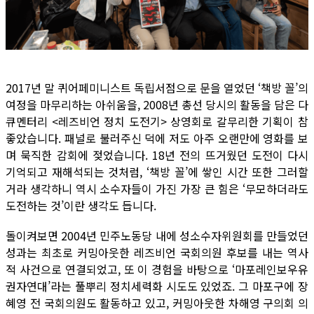
2017년 말 퀴어페미니스트 독립서점으로 문을 열었던 ‘책방 꼴’의
여정을 마무리하는 아쉬움을, 2008년 총선 당시의 활동을 담은 다
큐멘터리 <레즈비언 정치 도전기> 상영회로 갈무리한 기획이 참
좋았습니다. 패널로 불러주신 덕에 저도 아주 오랜만에 영화를 보
며 묵직한 감회에 젖었습니다. 18년 전의 뜨거웠던 도전이 다시
기억되고 재해석되는 것처럼, ‘책방 꼴’에 쌓인 시간 또한 그러할
거라 생각하니 역시 소수자들이 가진 가장 큰 힘은 ‘무모하더라도
도전하는 것’이란 생각도 듭니다.
돌이켜보면 2004년 민주노동당 내에 성소수자위원회를 만들었던
성과는 최초로 커밍아웃한 레즈비언 국회의원 후보를 내는 역사
적 사건으로 연결되었고, 또 이 경험을 바탕으로 ‘마포레인보우유
권자연대’라는 풀뿌리 정치세력화 시도도 있었죠. 그 마포구에 장
혜영 전 국회의원도 활동하고 있고, 커밍아웃한 차해영 구의회 의