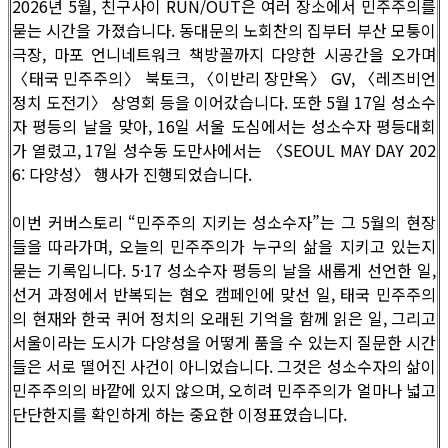
2026년 5월, 친구사이 RUN/OUT은 여러 장소에서 민주주의를
묻는 시간을 가졌습니다. 동대문의 노회찬의 집부터 부산 모퉁이
극장, 마포 언니네트워크 책방꼴까지 다양한 시공간을 오가며
〈태국 민주주의〉 북토크, 〈이반리 장만옥〉 GV, 〈레즈비언
정치 도전기〉 상영회 등을 이어갔습니다. 또한 5월 17일 성소수
자 평등의 날을 맞아, 16일 서울 도심에서는 성소수자 평등대회
가 열렸고, 17일 성수동 도만사에서는 〈SEOUL MAY DAY 202
6: 다양성〉 행사가 진행되었습니다.
이번 커버스토리 “민주주의 지키는 성소수자”는 그 5월의 현장
들을 따라가며, 오늘의 민주주의가 누구의 삶을 지키고 있는지
묻는 기록입니다. 5·17 성소수자 평등의 날을 새롭게 선언한 일,
선거 과정에서 반복되는 혐오 캠페인에 맞선 일, 태국 민주주의
의 현재와 한국 퀴어 정치의 오래된 기억을 함께 읽은 일, 그리고
서울이라는 도시가 다양성을 어떻게 품을 수 있는지 질문한 시간
들은 서로 떨어진 사건이 아니었습니다. 그것은 성소수자의 삶이
민주주의의 바깥에 있지 않으며, 오히려 민주주의가 얼마나 넓고
단단한지를 확인하게 하는 중요한 이정표였습니다.