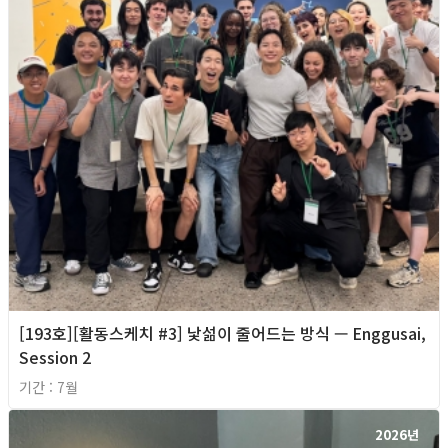
[193호][활동스케치 #3] 낯섦이 줄어드는 방식 — Enggusai,
Session 2
기간 : 7월
2026년