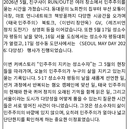
2026년 5월, 친구사이 RUN/OUT은 여러 장소에서 민주주의를
묻는 시간을 가졌습니다. 동대문의 노회찬의 집부터 부산 모퉁이
극장, 마포 언니네트워크 책방꼴까지 다양한 시공간을 오가며
〈태국 민주주의〉 북토크, 〈이반리 장만옥〉 GV, 〈레즈비언
정치 도전기〉 상영회 등을 이어갔습니다. 또한 5월 17일 성소수
자 평등의 날을 맞아, 16일 서울 도심에서는 성소수자 평등대회
가 열렸고, 17일 성수동 도만사에서는 〈SEOUL MAY DAY 202
6: 다양성〉 행사가 진행되었습니다.
이번 커버스토리 “민주주의 지키는 성소수자”는 그 5월의 현장
들을 따라가며, 오늘의 민주주의가 누구의 삶을 지키고 있는지
묻는 기록입니다. 5·17 성소수자 평등의 날을 새롭게 선언한 일,
선거 과정에서 반복되는 혐오 캠페인에 맞선 일, 태국 민주주의
의 현재와 한국 퀴어 정치의 오래된 기억을 함께 읽은 일, 그리고
서울이라는 도시가 다양성을 어떻게 품을 수 있는지 질문한 시간
들은 서로 떨어진 사건이 아니었습니다. 그것은 성소수자의 삶이
민주주의의 바깥에 있지 않으며, 오히려 민주주의가 얼마나 넓고
단단한지를 확인하게 하는 중요한 이정표였습니다.