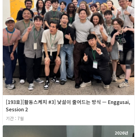
[193호][활동스케치 #3] 낯섦이 줄어드는 방식 — Enggusai,
Session 2
기간 : 7월
2026년