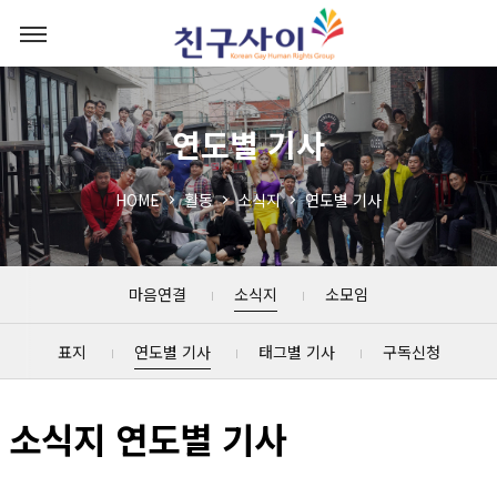
연도별 기사
HOME
활동
소식지
연도별 기사
마음연결
소식지
소모임
표지
연도별 기사
태그별 기사
구독신청
소식지 연도별 기사