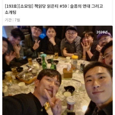
[193호][소모임] 책읽당 읽은티 #59 : 슬픔의 연대 그리고
소개팅
기간 : 7월
2026년