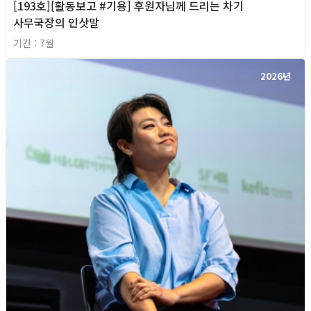
[193호][활동보고 #기용] 후원자님께 드리는 차기
사무국장의 인삿말
기간 : 7월
2026년