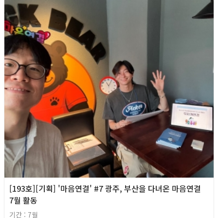
[193호][기획] '마음연결' #7 광주, 부산을 다녀온 마음연결
7월 활동
기간 : 7월