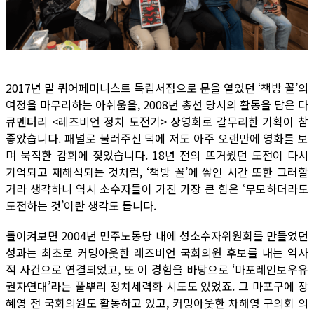
2017년 말 퀴어페미니스트 독립서점으로 문을 열었던 ‘책방 꼴’의
여정을 마무리하는 아쉬움을, 2008년 총선 당시의 활동을 담은 다
큐멘터리 <레즈비언 정치 도전기> 상영회로 갈무리한 기획이 참
좋았습니다. 패널로 불러주신 덕에 저도 아주 오랜만에 영화를 보
며 묵직한 감회에 젖었습니다. 18년 전의 뜨거웠던 도전이 다시
기억되고 재해석되는 것처럼, ‘책방 꼴’에 쌓인 시간 또한 그러할
거라 생각하니 역시 소수자들이 가진 가장 큰 힘은 ‘무모하더라도
도전하는 것’이란 생각도 듭니다.
돌이켜보면 2004년 민주노동당 내에 성소수자위원회를 만들었던
성과는 최초로 커밍아웃한 레즈비언 국회의원 후보를 내는 역사
적 사건으로 연결되었고, 또 이 경험을 바탕으로 ‘마포레인보우유
권자연대’라는 풀뿌리 정치세력화 시도도 있었죠. 그 마포구에 장
혜영 전 국회의원도 활동하고 있고, 커밍아웃한 차해영 구의회 의