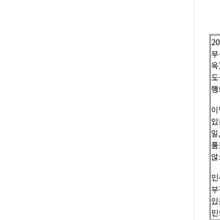
2
부
옥
도
행
이
있
일
품
않
민
부
있
민