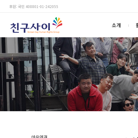
후원: 국민 408801-01-242055
소개
마음연결