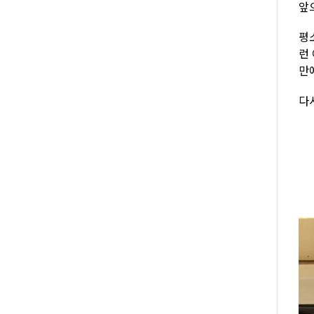
앞
평
런
만
다