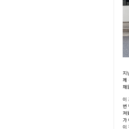
지난
께
채
이
번
져
가
이