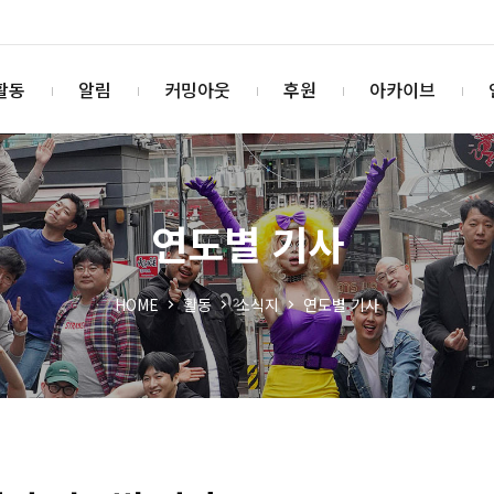
활동
알림
커밍아웃
후원
아카이브
연도별 기사
HOME
활동
소식지
연도별 기사