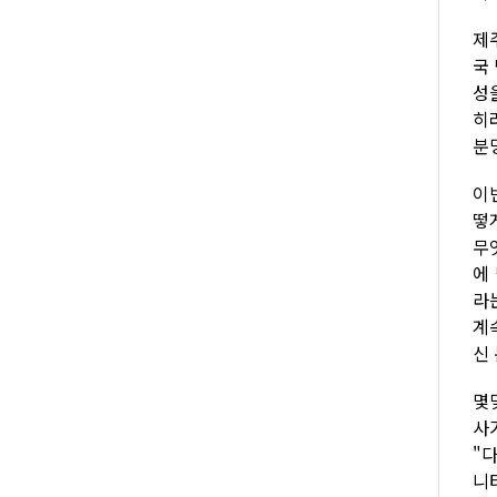
제
국
성
히
분
이
떻
무
에
라
계
신
몇
사
"
니