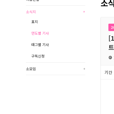
소식
소식지
+
표지
2
연도별 기사
[
태그별 기사
트
구독신청
소모임
+
기간