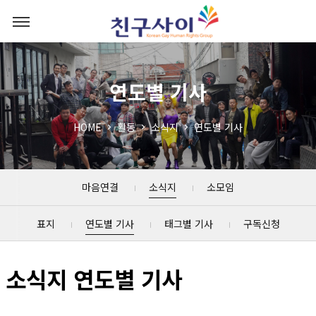
연도별 기사
HOME
활동
소식지
연도별 기사
마음연결
소식지
소모임
표지
연도별 기사
태그별 기사
구독신청
소식지 연도별 기사