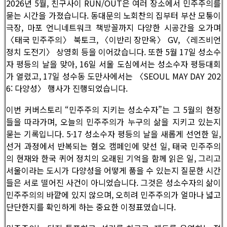
2026년 5월, 친구사이 RUN/OUT은 여러 장소에서 민주주의를
묻는 시간을 가졌습니다. 동대문의 노회찬의 집부터 부산 모퉁이
극장, 마포 언니네트워크 책방꼴까지 다양한 시공간을 오가며
〈태국 민주주의〉 북토크, 〈이반리 장만옥〉 GV, 〈레즈비언
정치 도전기〉 상영회 등을 이어갔습니다. 또한 5월 17일 성소수
자 평등의 날을 맞아, 16일 서울 도심에서는 성소수자 평등대회
가 열렸고, 17일 성수동 도만사에서는 〈SEOUL MAY DAY 202
6: 다양성〉 행사가 진행되었습니다.
이번 커버스토리 “민주주의 지키는 성소수자”는 그 5월의 현장
들을 따라가며, 오늘의 민주주의가 누구의 삶을 지키고 있는지
묻는 기록입니다. 5·17 성소수자 평등의 날을 새롭게 선언한 일,
선거 과정에서 반복되는 혐오 캠페인에 맞선 일, 태국 민주주의
의 현재와 한국 퀴어 정치의 오래된 기억을 함께 읽은 일, 그리고
서울이라는 도시가 다양성을 어떻게 품을 수 있는지 질문한 시간
들은 서로 떨어진 사건이 아니었습니다. 그것은 성소수자의 삶이
민주주의의 바깥에 있지 않으며, 오히려 민주주의가 얼마나 넓고
단단한지를 확인하게 하는 중요한 이정표였습니다.