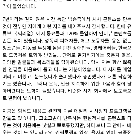
각이 들었습니다.
7년이라는 길지 않은 시간 동안 방송국에서 시사 콘텐츠를 만든
것이 전부인 저에게 이런 자리를 내어주셔서 감사합니다. 한때 유
튜브 〈씨리얼〉에서 동료들과 120% 몰입하여 인터뷰 콘텐츠를
만든 적이 있습니다. 성폭력 피해자들, 해고 노동자들, 용돈 없는
청소년들, 이동권 투쟁에 몸을 던진 장애인들, 영케어러들, 한국으
로 도망쳐온 로힝야 난민들... 단어로 열거하기에는 충분치 않은,
다양한 얼굴들과 목소리들을 담아왔습니다. 당시 저는 항상 뾰족
한 연필을 마음속에 품고 다니는 기분이었습니다. 메시지를 매일
벼리고 벼렸고, 분노했다가 슬퍼했다가 충만했다가 때론 낙심하
기도 했습니다. 그러다 문득, 일을 지속하기 위한 마음과 힘이 닳
아버렸다는 느낌이 들었습니다. 비슷한 시기 회사에서 보도국으
로 발령이 났습니다.
지금은 형식도 내용도 완전히 다른 데일리 시사정치 프로그램을
만들고 있습니다. 고소고발이 난무하는 현실정치를 콘텐츠로 다
루는 것이 처음에는 낯설고 뾰로통했지만, 하다 보니 그 안에서 배
우는 것이 또 있더라고요. 권력투쟁의 양상, 율사의 언어, 공중전