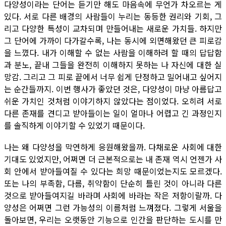
다양성이라는 단어는 듣기만 해도 마음속에 무언가 차오르는 게
있다. 서로 다른 배경의 사람들이 누리는 동등한 권리와 기회, 그
리고 다양한 특성이 교차되며 만들어내는 새로운 가치들. 하지만
그 단어에 가까이 다가갈수록, 나는 동시에 외면해왔던 큰 피로감
을 느꼈다. 내가 이해할 수 없는 사람을 이해하려 할 때의 답답함
과 분노, 끝내 그들을 완전히 이해하지 못하는 나 자신에 대한 실
망감. 그리고 그 피로 끝에서 너무 쉽게 단정하고 밀어내고 싶어지
는 순간들까지. 이번 행사가 좋았던 것은, 다양성이 마냥 아름답고
쉬운 가치인 것처럼 이야기하지 않았다는 점이었다. 오히려 서로
다른 존재를 견디고 받아들이는 일이 얼마나 어렵고 긴 과정인지
를 솔직하게 이야기할 수 있었기 때문이다.
나는 왜 다양성을 막연하게 응원해왔을까. 다채로운 사회에 대한
기대도 있었지만, 어쩌면 더 근본적으로는 내 존재 역시 언젠가 사
회 안에서 받아들여질 수 있다는 희망 때문이었는지도 모르겠다.
또는 나의 부족함, 다름, 취약함이 단순히 틀린 것이 아니라 다른
것으로 받아들여지길 바라며 사회에 바라는 작은 저항이랄까. 다
양성은 어쩌면 그런 가능성의 이름처럼 느껴졌다. 그렇게 서울을
돌아보면, 우리는 오랫동안 기능으로 인간을 판단하는 도시를 만