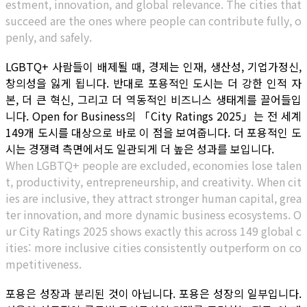
estment, innovation, and global relevance. The cities that
succeed are the ones where people can contribute fully, o
penly, and safely.
LGBTQ+ 사람들이 배제될 때, 경제는 인재, 생산성, 기업가정신,
창의성을 잃게 됩니다. 반대로 포용적인 도시는 더 강한 인적 자
본, 더 큰 혁신, 그리고 더 역동적인 비즈니스 생태계를 끌어들입
니다. Open for Business의 「City Ratings 2025」는 전 세계
149개 도시를 대상으로 바로 이 점을 보여줍니다. 더 포용적인 도
시는 경쟁력 측면에서도 일관되게 더 높은 성과를 보입니다.
When LGBTQ+ people are excluded, economies lose talen
t, productivity, entrepreneurship, and creativity. When cit
ies are inclusive, they attract stronger human capital, grea
ter innovation, and more dynamic business ecosystems. O
ur City Ratings 2025 shows exactly this across 149 global c
ities: more inclusive cities consistently outperform on co
mpetitiveness.
포용은 성장과 분리된 것이 아닙니다. 포용은 성장의 일부입니다.