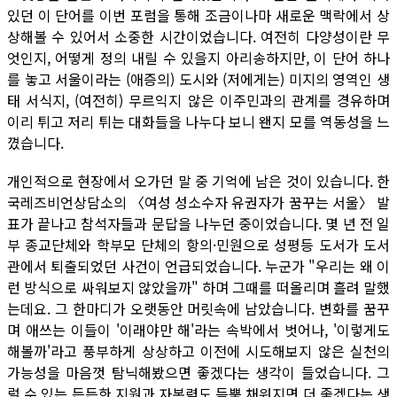
있던 이 단어를 이번 포럼을 통해 조금이나마 새로운 맥락에서 상
상해볼 수 있어서 소중한 시간이었습니다. 여전히 다양성이란 무
엇인지, 어떻게 정의 내릴 수 있을지 아리송하지만, 이 단어 하나
를 놓고 서울이라는 (애증의) 도시와 (저에게는) 미지의 영역인 생
태 서식지, (여전히) 무르익지 않은 이주민과의 관계를 경유하며
이리 튀고 저리 튀는 대화들을 나누다 보니 왠지 모를 역동성을 느
꼈습니다.
개인적으로 현장에서 오가던 말 중 기억에 남은 것이 있습니다. 한
국레즈비언상담소의 〈여성 성소수자 유권자가 꿈꾸는 서울〉 발
표가 끝나고 참석자들과 문답을 나누던 중이었습니다. 몇 년 전 일
부 종교단체와 학부모 단체의 항의·민원으로 성평등 도서가 도서
관에서 퇴출되었던 사건이 언급되었습니다. 누군가 "우리는 왜 이
런 방식으로 싸워보지 않았을까" 하며 그때를 떠올리며 흘려 말했
는데요. 그 한마디가 오랫동안 머릿속에 남았습니다. 변화를 꿈꾸
며 애쓰는 이들이 '이래야만 해'라는 속박에서 벗어나, '이렇게도
해볼까'라고 풍부하게 상상하고 이전에 시도해보지 않은 실천의
가능성을 마음껏 탐닉해봤으면 좋겠다는 생각이 들었습니다. 그
럴 수 있는 든든한 지원과 자본력도 듬뿍 채워지면 더 좋겠다는 생