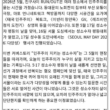
2026년 5월, 친구사이 RUN/OUT은 여러 장소에서 민주주의를
묻는 시간을 가졌습니다. 동대문의 노회찬의 집부터 부산 모퉁이
극장, 마포 언니네트워크 책방꼴까지 다양한 시공간을 오가며
〈태국 민주주의〉 북토크, 〈이반리 장만옥〉 GV, 〈레즈비언
정치 도전기〉 상영회 등을 이어갔습니다. 또한 5월 17일 성소수
자 평등의 날을 맞아, 16일 서울 도심에서는 성소수자 평등대회
가 열렸고, 17일 성수동 도만사에서는 〈SEOUL MAY DAY 202
6: 다양성〉 행사가 진행되었습니다.
이번 커버스토리 “민주주의 지키는 성소수자”는 그 5월의 현장
들을 따라가며, 오늘의 민주주의가 누구의 삶을 지키고 있는지
묻는 기록입니다. 5·17 성소수자 평등의 날을 새롭게 선언한 일,
선거 과정에서 반복되는 혐오 캠페인에 맞선 일, 태국 민주주의
의 현재와 한국 퀴어 정치의 오래된 기억을 함께 읽은 일, 그리고
서울이라는 도시가 다양성을 어떻게 품을 수 있는지 질문한 시간
들은 서로 떨어진 사건이 아니었습니다. 그것은 성소수자의 삶이
민주주의의 바깥에 있지 않으며, 오히려 민주주의가 얼마나 넓고
단단한지를 확인하게 하는 중요한 이정표였습니다.