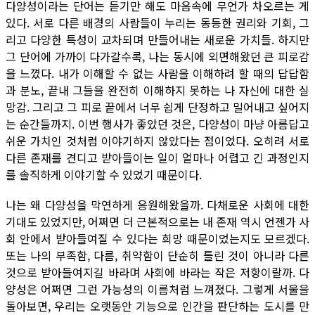
다양성이라는 단어는 듣기만 해도 마음속에 무언가 차오르는 게
있다. 서로 다른 배경의 사람들이 누리는 동등한 권리와 기회, 그
리고 다양한 특성이 교차되며 만들어내는 새로운 가치들. 하지만
그 단어에 가까이 다가갈수록, 나는 동시에 외면해왔던 큰 피로감
을 느꼈다. 내가 이해할 수 없는 사람을 이해하려 할 때의 답답함
과 분노, 끝내 그들을 완전히 이해하지 못하는 나 자신에 대한 실
망감. 그리고 그 피로 끝에서 너무 쉽게 단정하고 밀어내고 싶어지
는 순간들까지. 이번 행사가 좋았던 것은, 다양성이 마냥 아름답고
쉬운 가치인 것처럼 이야기하지 않았다는 점이었다. 오히려 서로
다른 존재를 견디고 받아들이는 일이 얼마나 어렵고 긴 과정인지
를 솔직하게 이야기할 수 있었기 때문이다.
나는 왜 다양성을 막연하게 응원해왔을까. 다채로운 사회에 대한
기대도 있었지만, 어쩌면 더 근본적으로는 내 존재 역시 언젠가 사
회 안에서 받아들여질 수 있다는 희망 때문이었는지도 모르겠다.
또는 나의 부족함, 다름, 취약함이 단순히 틀린 것이 아니라 다른
것으로 받아들여지길 바라며 사회에 바라는 작은 저항이랄까. 다
양성은 어쩌면 그런 가능성의 이름처럼 느껴졌다. 그렇게 서울을
돌아보면, 우리는 오랫동안 기능으로 인간을 판단하는 도시를 만