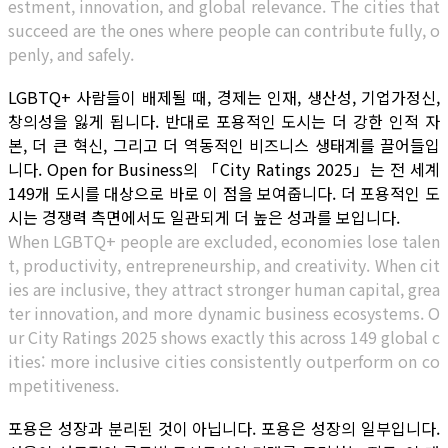
estment, innovation, and global relevance. The cities that
succeed are the ones where people can contribute fully, o
penly, and safely.
LGBTQ+ 사람들이 배제될 때, 경제는 인재, 생산성, 기업가정신,
창의성을 잃게 됩니다. 반대로 포용적인 도시는 더 강한 인적 자
본, 더 큰 혁신, 그리고 더 역동적인 비즈니스 생태계를 끌어들입
니다. Open for Business의 「City Ratings 2025」는 전 세계
149개 도시를 대상으로 바로 이 점을 보여줍니다. 더 포용적인 도
시는 경쟁력 측면에서도 일관되게 더 높은 성과를 보입니다.
When LGBTQ+ people are excluded, economies lose talen
t, productivity, entrepreneurship, and creativity. When cit
ies are inclusive, they attract stronger human capital, grea
ter innovation, and more dynamic business ecosystems. O
ur City Ratings 2025 shows exactly this across 149 global c
ities: more inclusive cities consistently outperform on co
mpetitiveness.
포용은 성장과 분리된 것이 아닙니다. 포용은 성장의 일부입니다.