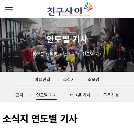
연도별 기사
HOME
활동
소식지
연도별 기사
마음연결
소식지
소모임
표지
연도별 기사
태그별 기사
구독신청
소식지 연도별 기사