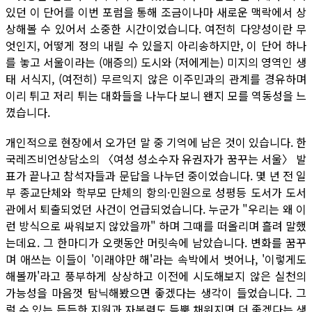
있던 이 단어를 이번 포럼을 통해 조금이나마 새로운 맥락에서 상
상해볼 수 있어서 소중한 시간이었습니다. 여전히 다양성이란 무
엇인지, 어떻게 정의 내릴 수 있을지 아리송하지만, 이 단어 하나
를 놓고 서울이라는 (애증의) 도시와 (저에게는) 미지의 영역인 생
태 서식지, (여전히) 무르익지 않은 이주민과의 관계를 경유하며
이리 튀고 저리 튀는 대화들을 나누다 보니 왠지 모를 역동성을 느
꼈습니다.
개인적으로 현장에서 오가던 말 중 기억에 남은 것이 있습니다. 한
국레즈비언상담소의 〈여성 성소수자 유권자가 꿈꾸는 서울〉 발
표가 끝나고 참석자들과 문답을 나누던 중이었습니다. 몇 년 전 일
부 종교단체와 학부모 단체의 항의·민원으로 성평등 도서가 도서
관에서 퇴출되었던 사건이 언급되었습니다. 누군가 "우리는 왜 이
런 방식으로 싸워보지 않았을까" 하며 그때를 떠올리며 흘려 말했
는데요. 그 한마디가 오랫동안 머릿속에 남았습니다. 변화를 꿈꾸
며 애쓰는 이들이 '이래야만 해'라는 속박에서 벗어나, '이렇게도
해볼까'라고 풍부하게 상상하고 이전에 시도해보지 않은 실천의
가능성을 마음껏 탐닉해봤으면 좋겠다는 생각이 들었습니다. 그
럴 수 있는 든든한 지원과 자본력도 듬뿍 채워지면 더 좋겠다는 생