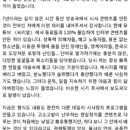
각이 들었습니다.
7년이라는 길지 않은 시간 동안 방송국에서 시사 콘텐츠를 만든
것이 전부인 저에게 이런 자리를 내어주셔서 감사합니다. 한때 유
튜브 〈씨리얼〉에서 동료들과 120% 몰입하여 인터뷰 콘텐츠를
만든 적이 있습니다. 성폭력 피해자들, 해고 노동자들, 용돈 없는
청소년들, 이동권 투쟁에 몸을 던진 장애인들, 영케어러들, 한국으
로 도망쳐온 로힝야 난민들... 단어로 열거하기에는 충분치 않은,
다양한 얼굴들과 목소리들을 담아왔습니다. 당시 저는 항상 뾰족
한 연필을 마음속에 품고 다니는 기분이었습니다. 메시지를 매일
벼리고 벼렸고, 분노했다가 슬퍼했다가 충만했다가 때론 낙심하
기도 했습니다. 그러다 문득, 일을 지속하기 위한 마음과 힘이 닳
아버렸다는 느낌이 들었습니다. 비슷한 시기 회사에서 보도국으
로 발령이 났습니다.
지금은 형식도 내용도 완전히 다른 데일리 시사정치 프로그램을
만들고 있습니다. 고소고발이 난무하는 현실정치를 콘텐츠로 다
루는 것이 처음에는 낯설고 뾰로통했지만, 하다 보니 그 안에서 배
우는 것이 또 있더라고요. 권력투쟁의 양상, 율사의 언어, 공중전