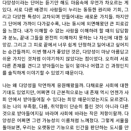
다양성이라는 단어는 듣기만 해도 마음속에 무언가 차오르는 게
있다. 서로 다른 배경의 사람들이 누리는 동등한 권리와 기회, 그
리고 다양한 특성이 교차되며 만들어내는 새로운 가치들. 하지만
그 단어에 가까이 다가갈수록, 나는 동시에 외면해왔던 큰 피로감
을 느꼈다. 내가 이해할 수 없는 사람을 이해하려 할 때의 답답함
과 분노, 끝내 그들을 완전히 이해하지 못하는 나 자신에 대한 실
망감. 그리고 그 피로 끝에서 너무 쉽게 단정하고 밀어내고 싶어지
는 순간들까지. 이번 행사가 좋았던 것은, 다양성이 마냥 아름답고
쉬운 가치인 것처럼 이야기하지 않았다는 점이었다. 오히려 서로
다른 존재를 견디고 받아들이는 일이 얼마나 어렵고 긴 과정인지
를 솔직하게 이야기할 수 있었기 때문이다.
나는 왜 다양성을 막연하게 응원해왔을까. 다채로운 사회에 대한
기대도 있었지만, 어쩌면 더 근본적으로는 내 존재 역시 언젠가 사
회 안에서 받아들여질 수 있다는 희망 때문이었는지도 모르겠다.
또는 나의 부족함, 다름, 취약함이 단순히 틀린 것이 아니라 다른
것으로 받아들여지길 바라며 사회에 바라는 작은 저항이랄까. 다
양성은 어쩌면 그런 가능성의 이름처럼 느껴졌다. 그렇게 서울을
돌아보면, 우리는 오랫동안 기능으로 인간을 판단하는 도시를 만