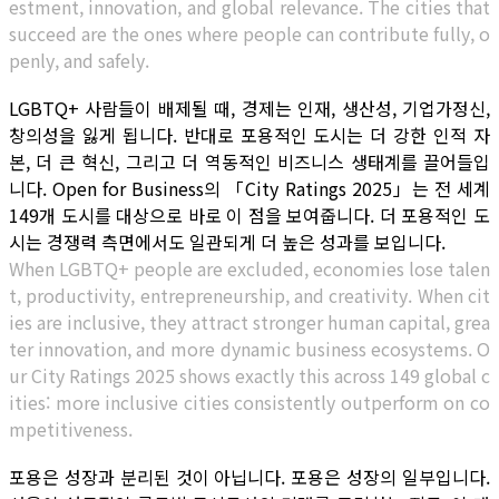
estment, innovation, and global relevance. The cities that
succeed are the ones where people can contribute fully, o
penly, and safely.
LGBTQ+ 사람들이 배제될 때, 경제는 인재, 생산성, 기업가정신,
창의성을 잃게 됩니다. 반대로 포용적인 도시는 더 강한 인적 자
본, 더 큰 혁신, 그리고 더 역동적인 비즈니스 생태계를 끌어들입
니다. Open for Business의 「City Ratings 2025」는 전 세계
149개 도시를 대상으로 바로 이 점을 보여줍니다. 더 포용적인 도
시는 경쟁력 측면에서도 일관되게 더 높은 성과를 보입니다.
When LGBTQ+ people are excluded, economies lose talen
t, productivity, entrepreneurship, and creativity. When cit
ies are inclusive, they attract stronger human capital, grea
ter innovation, and more dynamic business ecosystems. O
ur City Ratings 2025 shows exactly this across 149 global c
ities: more inclusive cities consistently outperform on co
mpetitiveness.
포용은 성장과 분리된 것이 아닙니다. 포용은 성장의 일부입니다.