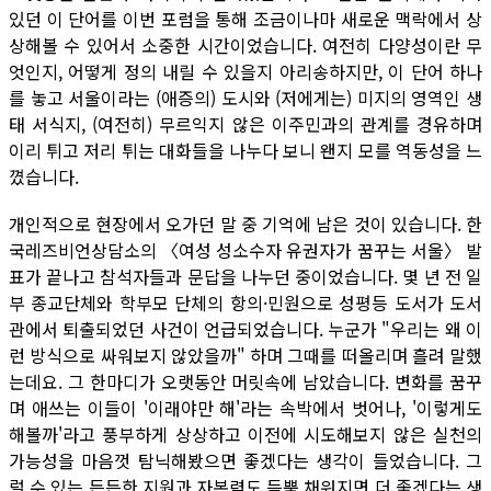
있던 이 단어를 이번 포럼을 통해 조금이나마 새로운 맥락에서 상
상해볼 수 있어서 소중한 시간이었습니다. 여전히 다양성이란 무
엇인지, 어떻게 정의 내릴 수 있을지 아리송하지만, 이 단어 하나
를 놓고 서울이라는 (애증의) 도시와 (저에게는) 미지의 영역인 생
태 서식지, (여전히) 무르익지 않은 이주민과의 관계를 경유하며
이리 튀고 저리 튀는 대화들을 나누다 보니 왠지 모를 역동성을 느
꼈습니다.
개인적으로 현장에서 오가던 말 중 기억에 남은 것이 있습니다. 한
국레즈비언상담소의 〈여성 성소수자 유권자가 꿈꾸는 서울〉 발
표가 끝나고 참석자들과 문답을 나누던 중이었습니다. 몇 년 전 일
부 종교단체와 학부모 단체의 항의·민원으로 성평등 도서가 도서
관에서 퇴출되었던 사건이 언급되었습니다. 누군가 "우리는 왜 이
런 방식으로 싸워보지 않았을까" 하며 그때를 떠올리며 흘려 말했
는데요. 그 한마디가 오랫동안 머릿속에 남았습니다. 변화를 꿈꾸
며 애쓰는 이들이 '이래야만 해'라는 속박에서 벗어나, '이렇게도
해볼까'라고 풍부하게 상상하고 이전에 시도해보지 않은 실천의
가능성을 마음껏 탐닉해봤으면 좋겠다는 생각이 들었습니다. 그
럴 수 있는 든든한 지원과 자본력도 듬뿍 채워지면 더 좋겠다는 생