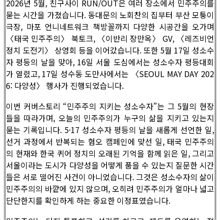
2026년 5월, 친구사이 RUN/OUT은 여러 장소에서 민주주의를
묻는 시간을 가졌습니다. 동대문의 노회찬의 집부터 부산 모퉁이
극장, 마포 언니네트워크 책방꼴까지 다양한 시공간을 오가며
〈태국 민주주의〉 북토크, 〈이반리 장만옥〉 GV, 〈레즈비언
정치 도전기〉 상영회 등을 이어갔습니다. 또한 5월 17일 성소수
자 평등의 날을 맞아, 16일 서울 도심에서는 성소수자 평등대회
가 열렸고, 17일 성수동 도만사에서는 〈SEOUL MAY DAY 202
6: 다양성〉 행사가 진행되었습니다.
이번 커버스토리 “민주주의 지키는 성소수자”는 그 5월의 현장
들을 따라가며, 오늘의 민주주의가 누구의 삶을 지키고 있는지
묻는 기록입니다. 5·17 성소수자 평등의 날을 새롭게 선언한 일,
선거 과정에서 반복되는 혐오 캠페인에 맞선 일, 태국 민주주의
의 현재와 한국 퀴어 정치의 오래된 기억을 함께 읽은 일, 그리고
서울이라는 도시가 다양성을 어떻게 품을 수 있는지 질문한 시간
들은 서로 떨어진 사건이 아니었습니다. 그것은 성소수자의 삶이
민주주의의 바깥에 있지 않으며, 오히려 민주주의가 얼마나 넓고
단단한지를 확인하게 하는 중요한 이정표였습니다.