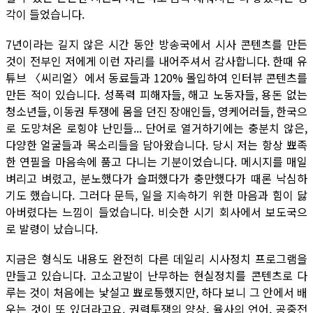
각이 들었습니다.
7년이라는 길지 않은 시간 동안 방송국에서 시사 콘텐츠를 만든
것이 전부인 저에게 이런 자리를 내어주셔서 감사합니다. 한때 유
튜브 〈씨리얼〉에서 동료들과 120% 몰입하여 인터뷰 콘텐츠를
만든 적이 있습니다. 성폭력 피해자들, 해고 노동자들, 용돈 없는
청소년들, 이동권 투쟁에 몸을 던진 장애인들, 영케어러들, 한국으
로 도망쳐온 로힝야 난민들... 단어로 열거하기에는 충분치 않은,
다양한 얼굴들과 목소리들을 담아왔습니다. 당시 저는 항상 뾰족
한 연필을 마음속에 품고 다니는 기분이었습니다. 메시지를 매일
벼리고 벼렸고, 분노했다가 슬퍼했다가 충만했다가 때론 낙심하
기도 했습니다. 그러다 문득, 일을 지속하기 위한 마음과 힘이 닳
아버렸다는 느낌이 들었습니다. 비슷한 시기 회사에서 보도국으
로 발령이 났습니다.
지금은 형식도 내용도 완전히 다른 데일리 시사정치 프로그램을
만들고 있습니다. 고소고발이 난무하는 현실정치를 콘텐츠로 다
루는 것이 처음에는 낯설고 뾰로통했지만, 하다 보니 그 안에서 배
우는 것이 또 있더라고요. 권력투쟁의 양상, 율사의 언어, 공중전