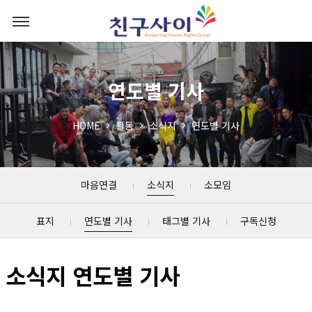
연도별 기사
HOME
활동
소식지
연도별 기사
마음연결
소식지
소모임
표지
연도별 기사
태그별 기사
구독신청
소식지 연도별 기사