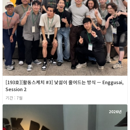
[193호][활동스케치 #3] 낯섦이 줄어드는 방식 — Enggusai,
Session 2
기간 : 7월
2026년