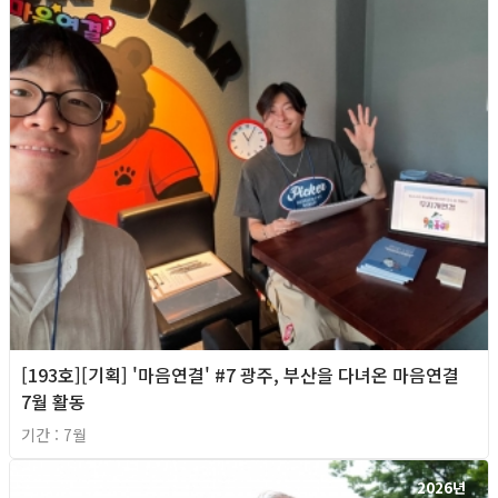
[193호][기획] '마음연결' #7 광주, 부산을 다녀온 마음연결
7월 활동
기간 : 7월
2026년