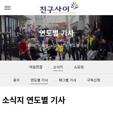
연도별 기사
HOME
활동
소식지
연도별 기사
마음연결
소식지
소모임
표지
연도별 기사
태그별 기사
구독신청
소식지 연도별 기사