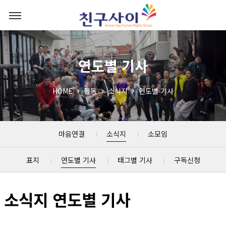
연도별 기사
HOME
활동
소식지
연도별 기사
마음연결
소식지
소모임
표지
연도별 기사
태그별 기사
구독신청
소식지 연도별 기사