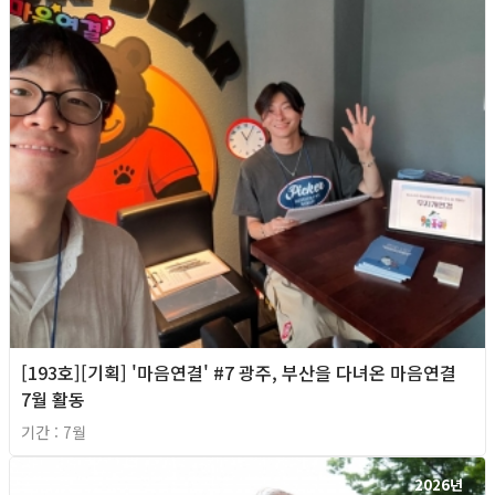
[193호][기획] '마음연결' #7 광주, 부산을 다녀온 마음연결
7월 활동
기간 : 7월
2026년