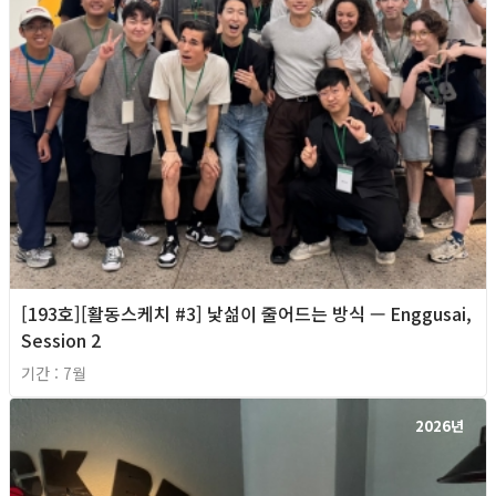
[193호][활동스케치 #3] 낯섦이 줄어드는 방식 — Enggusai,
Session 2
기간 : 7월
2026년