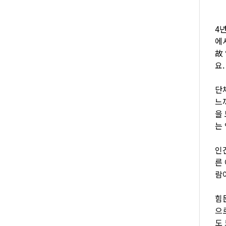
4
에
故
요.
단
느
을
는
인
른
람
힘
으
도