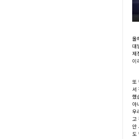
올
대
제
이
또
서
했
아
우
고
안
도