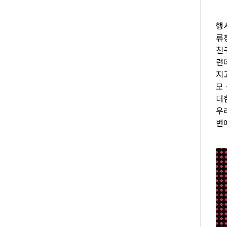
행
류
친
런
지
모
더
우
번