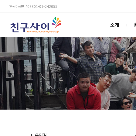
후원: 국민 408801-01-242055
소개
마음연결