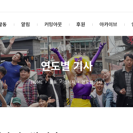
활동
알림
커밍아웃
후원
아카이브
연도별 기사
HOME
활동
소식지
연도별 기사