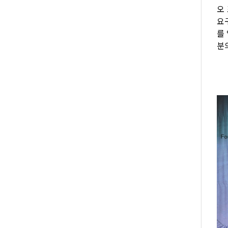
오
요
를
분