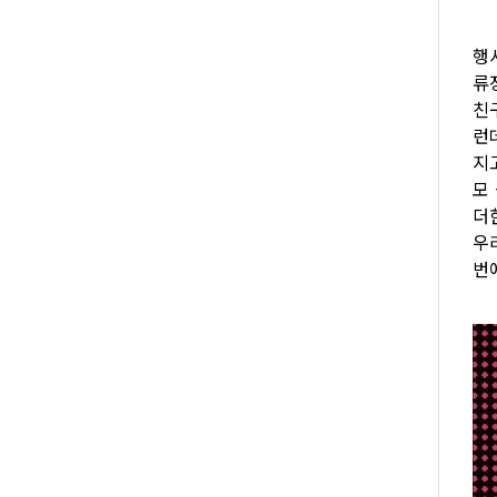
행
류
친
런
지
모
더
우
번