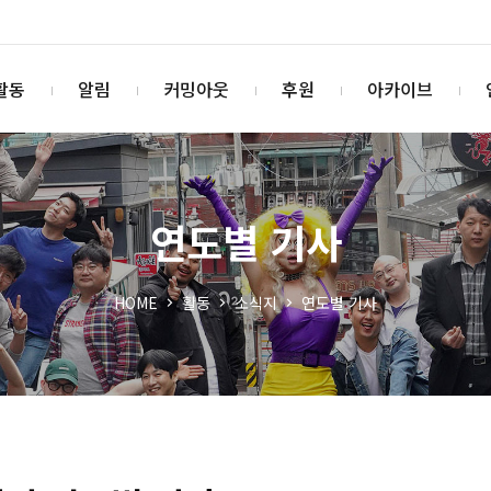
활동
알림
커밍아웃
후원
아카이브
연도별 기사
HOME
활동
소식지
연도별 기사