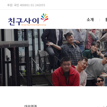
후원: 국민 408801-01-242055
소개
마음연결