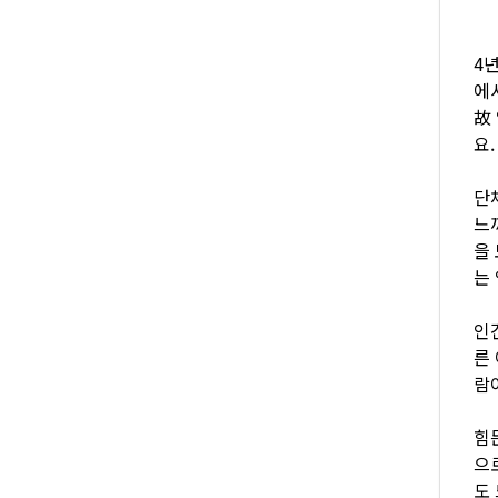
4
에
故
요.
단
느
을
는
인
른
람
힘
으
도