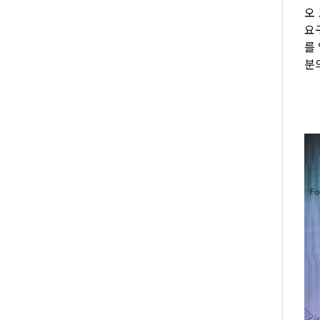
오
요
를
분