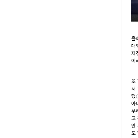
올
대
제
이
또
서
했
아
우
고
안
도