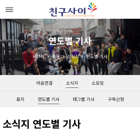
연도별 기사
HOME
활동
소식지
연도별 기사
마음연결
소식지
소모임
표지
연도별 기사
태그별 기사
구독신청
소식지 연도별 기사