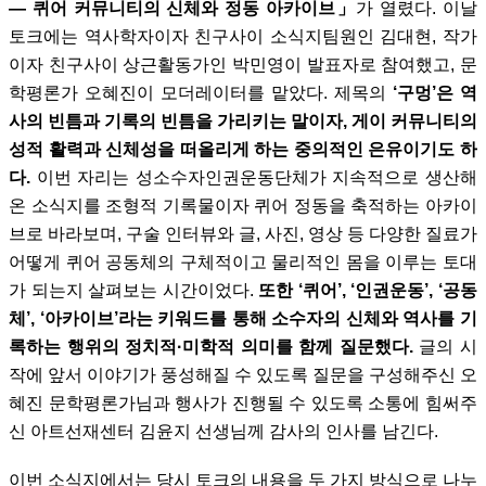
— 퀴어 커뮤니티의 신체와 정동 아카이브」
가 열렸다. 이날
토크에는 역사학자이자 친구사이 소식지팀원인 김대현, 작가
이자 친구사이 상근활동가인 박민영이 발표자로 참여했고, 문
학평론가 오혜진이 모더레이터를 맡았다. 제목의
‘구멍’은 역
사의 빈틈과 기록의 빈틈을 가리키는 말이자, 게이 커뮤니티의
성적 활력과 신체성을 떠올리게 하는 중의적인 은유이기도 하
다.
이번 자리는 성소수자인권운동단체가 지속적으로 생산해
온 소식지를 조형적 기록물이자 퀴어 정동을 축적하는 아카이
브로 바라보며, 구술 인터뷰와 글, 사진, 영상 등 다양한 질료가
어떻게 퀴어 공동체의 구체적이고 물리적인 몸을 이루는 토대
가 되는지 살펴보는 시간이었다.
또한 ‘퀴어’, ‘인권운동’, ‘공동
체’, ‘아카이브’라는 키워드를 통해 소수자의 신체와 역사를 기
록하는 행위의 정치적·미학적 의미를 함께 질문했다.
글의 시
작에 앞서 이야기가 풍성해질 수 있도록 질문을 구성해주신 오
혜진 문학평론가님과 행사가 진행될 수 있도록 소통에 힘써주
신 아트선재센터 김윤지 선생님께 감사의 인사를 남긴다.
이번 소식지에서는 당시 토크의 내용을 두 가지 방식으로 나누