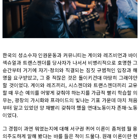
한국의 성소수자 인권운동과 커뮤니티는 게이와 레즈비언과 바이
섹슈얼과 트랜스젠더를 당사자가 나서서 비병리적으로 호명한 그
순간부터 거기에 자기-정의와 직결되는 짐짓 규범적인 입장과 해
명을 요구받았고, 그 중 적잖은 것은 돌이키건대 마땅히 그래야만
할 것이었다. 게이와 레즈끼리, 시스젠더와 트랜스젠더끼리 교유
할 때 무슨 예의를 어떻게 갖춰야 하는지를 가급적 빨리 학습할 의
무는, 광장의 가시화와 프라이드의 빛나는 기표 가운데 마치 처음
부터 알고 있었던 양 재빨리 갖춰야 했을 연대노동이자 존재-노동
이었다.
그 경험이 과연 뭐였는지에 대해 서구권 퀴어 이론이 좀처럼 뭘 용
의주도하게 말해 봤다는 바를 들은 적이 드물다. 원래 이론이란 현