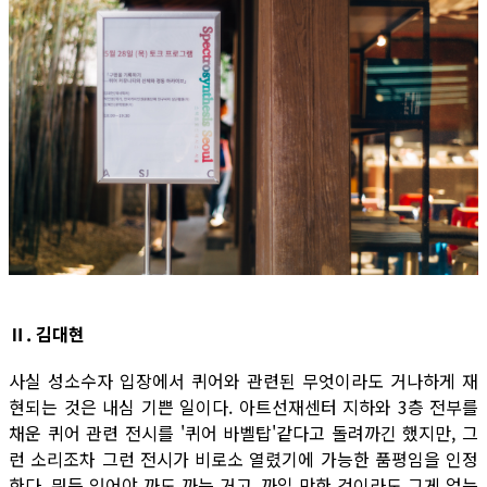
Ⅱ. 김대현
사실 성소수자 입장에서 퀴어와 관련된 무엇이라도 거나하게 재
현되는 것은 내심 기쁜 일이다. 아트선재센터 지하와 3층 전부를
채운 퀴어 관련 전시를 '퀴어 바벨탑'같다고 돌려까긴 했지만, 그
런 소리조차 그런 전시가 비로소 열렸기에 가능한 품평임을 인정
한다. 뭐든 있어야 까도 까는 거고, 까일 만한 것이라도 그게 없는