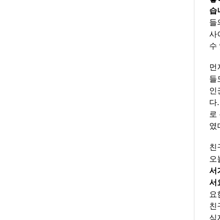
습
들
사
수
먼
들
인
다
로
였
친
오
서
서
요
친
식