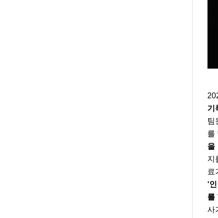
2
기
팀
를
을
지
료
‘
를
사