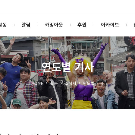
활동
알림
커밍아웃
후원
아카이브
연도별 기사
HOME
활동
소식지
연도별 기사