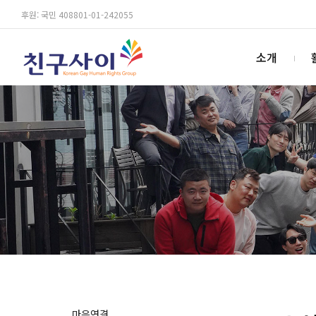
후원: 국민 408801-01-242055
소개
마음연결