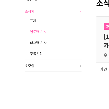
소식
소식지
+
표지
2
연도별 기사
[
태그별 기사
카
구독신청
소모임
+
기간