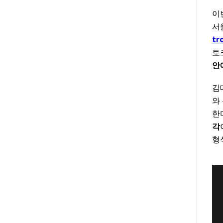
이
서
tr
토
안
김
와
한
각
형