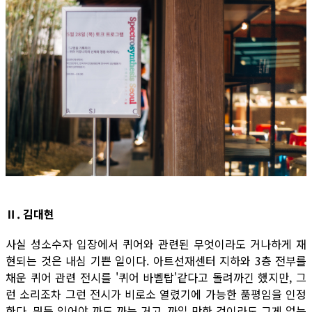
Ⅱ. 김대현
사실 성소수자 입장에서 퀴어와 관련된 무엇이라도 거나하게 재
현되는 것은 내심 기쁜 일이다. 아트선재센터 지하와 3층 전부를
채운 퀴어 관련 전시를 '퀴어 바벨탑'같다고 돌려까긴 했지만, 그
런 소리조차 그런 전시가 비로소 열렸기에 가능한 품평임을 인정
한다. 뭐든 있어야 까도 까는 거고, 까일 만한 것이라도 그게 없는