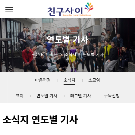
연도별 기사
HOME
활동
소식지
연도별 기사
마음연결
소식지
소모임
표지
연도별 기사
태그별 기사
구독신청
소식지 연도별 기사