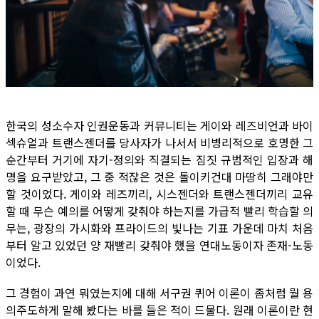
한국의 성소수자 인권운동과 커뮤니티는 게이와 레즈비언과 바이
섹슈얼과 트랜스젠더를 당사자가 나서서 비병리적으로 호명한 그
순간부터 거기에 자기-정의와 직결되는 짐짓 규범적인 입장과 해
명을 요구받았고, 그 중 적잖은 것은 돌이키건대 마땅히 그래야만
할 것이었다. 게이와 레즈끼리, 시스젠더와 트랜스젠더끼리 교유
할 때 무슨 예의를 어떻게 갖춰야 하는지를 가급적 빨리 학습할 의
무는, 광장의 가시화와 프라이드의 빛나는 기표 가운데 마치 처음
부터 알고 있었던 양 재빨리 갖춰야 했을 연대노동이자 존재-노동
이었다.
그 경험이 과연 뭐였는지에 대해 서구권 퀴어 이론이 좀처럼 뭘 용
의주도하게 말해 봤다는 바를 들은 적이 드물다. 원래 이론이란 현