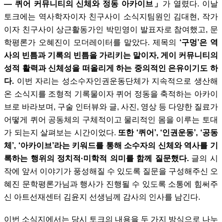
— 퀴어 커뮤니티의 신체와 정동 아카이브」
가 열렸다. 이날
토크에는 역사학자이자 친구사이 소식지팀원인 김대현, 작가
이자 친구사이 상근활동가인 박민영이 발표자로 참여했고, 문
학평론가 오혜진이 모더레이터를 맡았다. 제목의
‘구멍’은 역
사의 빈틈과 기록의 빈틈을 가리키는 말이자, 게이 커뮤니티의
성적 활력과 신체성을 떠올리게 하는 중의적인 은유이기도 하
다.
이번 자리는 성소수자인권운동단체가 지속적으로 생산해
온 소식지를 조형적 기록물이자 퀴어 정동을 축적하는 아카이
브로 바라보며, 구술 인터뷰와 글, 사진, 영상 등 다양한 질료가
어떻게 퀴어 공동체의 구체적이고 물리적인 몸을 이루는 토대
가 되는지 살펴보는 시간이었다.
또한 ‘퀴어’, ‘인권운동’, ‘공동
체’, ‘아카이브’라는 키워드를 통해 소수자의 신체와 역사를 기
록하는 행위의 정치적·미학적 의미를 함께 질문했다.
글의 시
작에 앞서 이야기가 풍성해질 수 있도록 질문을 구성해주신 오
혜진 문학평론가님과 행사가 진행될 수 있도록 소통에 힘써주
신 아트선재센터 김윤지 선생님께 감사의 인사를 남긴다.
이번 소식지에서는 당시 토크의 내용을 두 가지 방식으로 나누