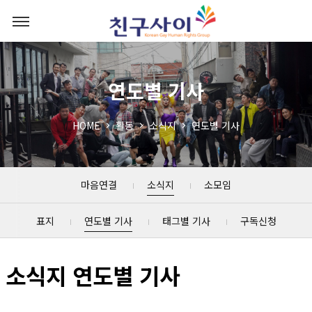
연도별 기사
HOME
활동
소식지
연도별 기사
마음연결
소식지
소모임
표지
연도별 기사
태그별 기사
구독신청
소식지 연도별 기사