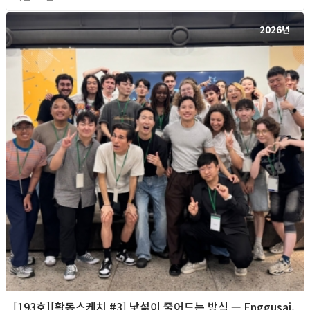
2026년
[193호][활동스케치 #3] 낯섦이 줄어드는 방식 — Enggusai,