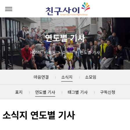
연도별 기사
HOME
활동
소식지
연도별 기사
마음연결
소식지
소모임
표지
연도별 기사
태그별 기사
구독신청
소식지 연도별 기사