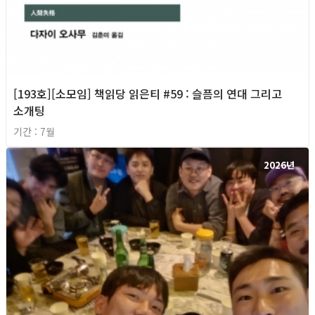
[193호][소모임] 책읽당 읽은티 #59 : 슬픔의 연대 그리고
소개팅
기간 : 7월
2026년