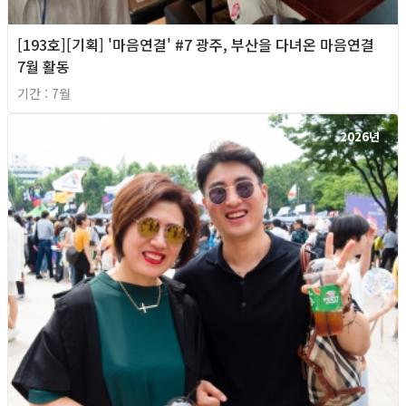
[193호][기획] '마음연결' #7 광주, 부산을 다녀온 마음연결
7월 활동
기간 : 7월
2026년