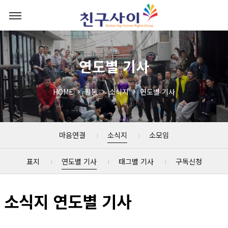
연도별 기사
HOME
활동
소식지
연도별 기사
마음연결
소식지
소모임
표지
연도별 기사
태그별 기사
구독신청
소식지 연도별 기사