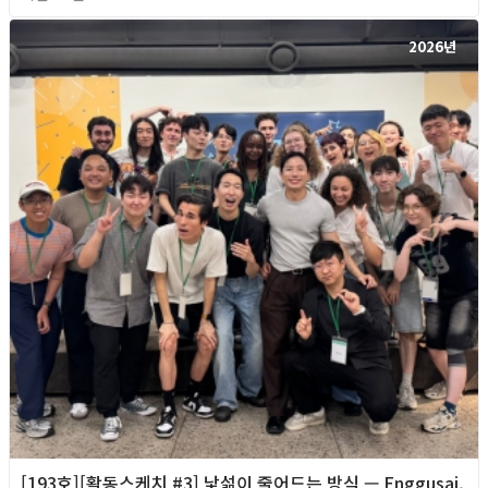
2026년
[193호][활동스케치 #3] 낯섦이 줄어드는 방식 — Enggusai,