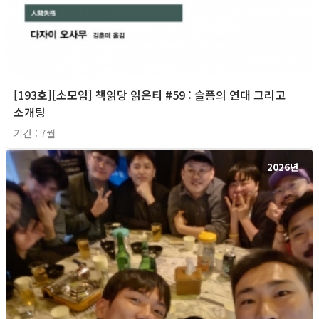
[193호][소모임] 책읽당 읽은티 #59 : 슬픔의 연대 그리고
소개팅
기간 : 7월
2026년