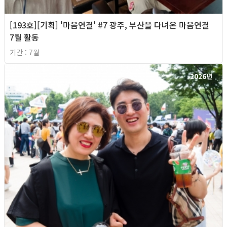
[193호][기획] '마음연결' #7 광주, 부산을 다녀온 마음연결
7월 활동
기간 : 7월
2026년