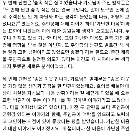
두 번째 단편은 ‘숲속 작은 집’이었습니다 기로님이 주신 발제문은
“두 번째 단편 숲속 작은 집은 결국 고맙다는 말이 도구인 돈에 밀
려 주객전도 된 게 아닐까 하는 생각이 들었는데 다들, 어떻게 보
셨나요?” 였는데요. 주인공에 대해 이야기 하며 ‘가난한 마음’이라
는 표현이 나왔는데 이에 대한 당원들에 생각이 오고갔습니다. 누
구나 가지고 있는 가난한 마음. 그런 가난한 마음도 결국 가진 환
경에 영향을 받는 것은 아닌지. 또 주인공의 남편도 별로긴 해 하
는 말과 그런 남편이라도 있었으면 좋겠다 라는 말도요. 중간 계층
을 주인공으로 설정한 의도가 있다는 의견도 제 시야에서는 생각
하지 못했던 새로운 분석이었습니다.
세 번째 단편은 ‘좋은 이웃’입니다. 기로님의 발제문은 “좋은 이웃
은 가장 많은 생각과 공감을 한 단편이었는데요. 호의를 베풀던 대
상이 사실은 자신보다 나은 상황이라는 걸 깨닫게 되었을 때 오는
묘한 박탈감이 주는 아이러니를 잘 담아낸 이야기라고 느꼈습니
다. 다들 어떠셨나요?” 였습니다. 이전 두 단편들 보다 주인공이
균형감 있다는 이야기와 함께, 주인공이 맥락을 읽으려고 노력하
고 고민하는 지점이 있어 좋았다는 평을 받았습니다. 가난한 마음
에 대한 이야기도 이어졌어요. 매 챕터마다 참 마음이 가난한 주인