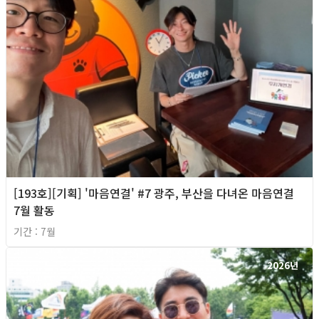
[193호][기획] '마음연결' #7 광주, 부산을 다녀온 마음연결
7월 활동
기간 : 7월
2026년