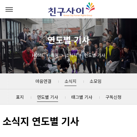
연도별 기사
HOME
활동
소식지
연도별 기사
마음연결
소식지
소모임
표지
연도별 기사
태그별 기사
구독신청
소식지 연도별 기사