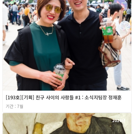
[193호][기획] 친구 사이의 사람들 #1 : 소식지팀장 정재훈
기간 : 7월
2026년