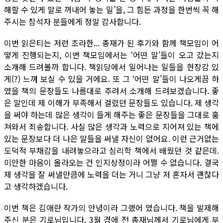
해할 수 있게 말로 꺼내어 놓는 일’을, 그 힘든 과정을 한번씩 꼭 해
주시는 참석자 분들에게 정말 감사합니다.
이번 읽은티는 저런 초라한... 총재가 된 후기와 함께 책모임이 어
떻게 진행되는지, 이번 책모임에서는 ‘어떤 말’들이 오고 갔는지
소개해 드려볼까 합니다. 책읽당에서 일어나는 일들을 현장감 있
게(?) 느껴 보실 수 있을 거에요. 또 그 ‘어떤 말’들이 나오게끔 하
였을 책의 문장들도 나름대로 추려서 소개해 드려보겠습니다. 좋
은 말인데 제 이해가 부족해서 걸렸던 문장들도 있습니다. 제 생각
을 써야 하는데 많은 생각이 들게 해주는 좋은 문장들을 그대로 훔
쳐와서 죄송합니다. 사실 많은 생각과 노력으로 지어져 있는 책에
있는 문장보다 더 나은 말들을 써낼 자신이 없어요. 이런 근거없는
도덕적 부채감을 내려놓으라고 심리학 책에서 배웠던 것 같은데.
미안한 마음이 올라오는 건 인지상정이라 어쩔 수 없습니다. 결국
제 생각을 잘 써낼만큼에 노력을 더는 거니 그냥 저 혼자서 괜찮다
고 생각하겠습니다.
이번 책은 김애란 작가의 안녕이라 그랬어 였습니다. 책을 발제해
주신 분은 기로님입니다. 3월 경에 전 총재님께서 기로님에게 부