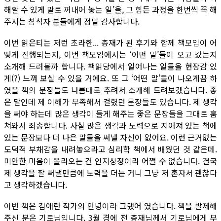
해할 수 있게 말로 꺼내어 놓는 일’을, 그 힘든 과정을 한번씩 꼭 해
주시는 참석자 분들에게 정말 감사합니다.
이번 읽은티는 저런 초라한... 총재가 된 후기와 함께 책모임이 어
떻게 진행되는지, 이번 책모임에서는 ‘어떤 말’들이 오고 갔는지
소개해 드려볼까 합니다. 책읽당에서 일어나는 일들을 현장감 있
게(?) 느껴 보실 수 있을 거에요. 또 그 ‘어떤 말’들이 나오게끔 하
였을 책의 문장들도 나름대로 추려서 소개해 드려보겠습니다. 좋
은 말인데 제 이해가 부족해서 걸렸던 문장들도 있습니다. 제 생각
을 써야 하는데 많은 생각이 들게 해주는 좋은 문장들을 그대로 훔
쳐와서 죄송합니다. 사실 많은 생각과 노력으로 지어져 있는 책에
있는 문장보다 더 나은 말들을 써낼 자신이 없어요. 이런 근거없는
도덕적 부채감을 내려놓으라고 심리학 책에서 배웠던 것 같은데.
미안한 마음이 올라오는 건 인지상정이라 어쩔 수 없습니다. 결국
제 생각을 잘 써낼만큼에 노력을 더는 거니 그냥 저 혼자서 괜찮다
고 생각하겠습니다.
이번 책은 김애란 작가의 안녕이라 그랬어 였습니다. 책을 발제해
주신 분은 기로님입니다. 3월 경에 전 총재님께서 기로님에게 부