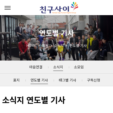
연도별 기사
HOME
활동
소식지
연도별 기사
마음연결
소식지
소모임
표지
연도별 기사
태그별 기사
구독신청
소식지 연도별 기사