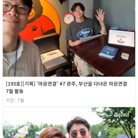
[193호][기획] '마음연결' #7 광주, 부산을 다녀온 마음연결
7월 활동
기간 : 7월
2026년