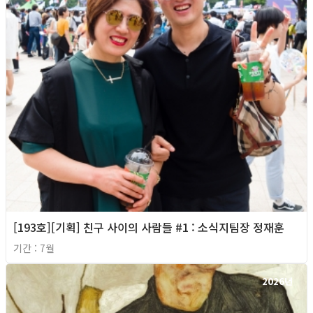
[193호][기획] 친구 사이의 사람들 #1 : 소식지팀장 정재훈
기간 : 7월
2026년