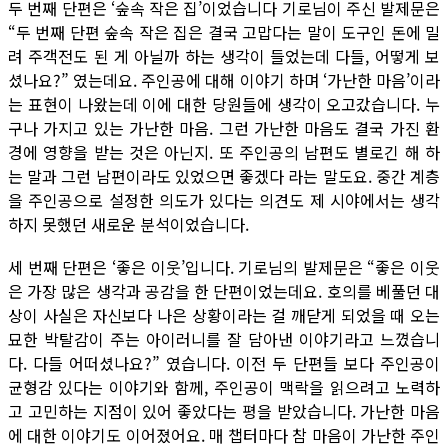
두 번째 단편은 ‘숲속 작은 집’이었습니다 기로님이 주신 발제문은
“두 번째 단편 숲속 작은 집은 결국 고맙다는 말이 도구인 돈에 밀
려 주객전도 된 게 아닐까 하는 생각이 들었는데 다들, 어떻게 보
셨나요?” 였는데요. 주인공에 대해 이야기 하며 ‘가난한 마음’이라
는 표현이 나왔는데 이에 대한 당원들에 생각이 오고갔습니다. 누
구나 가지고 있는 가난한 마음. 그런 가난한 마음도 결국 가진 환
경에 영향을 받는 것은 아닌지. 또 주인공의 남편도 별로긴 해 하
는 말과 그런 남편이라도 있었으면 좋겠다 라는 말도요. 중간 계층
을 주인공으로 설정한 의도가 있다는 의견도 제 시야에서는 생각
하지 못했던 새로운 분석이었습니다.
세 번째 단편은 ‘좋은 이웃’입니다. 기로님의 발제문은 “좋은 이웃
은 가장 많은 생각과 공감을 한 단편이었는데요. 호의를 베풀던 대
상이 사실은 자신보다 나은 상황이라는 걸 깨닫게 되었을 때 오는
묘한 박탈감이 주는 아이러니를 잘 담아낸 이야기라고 느꼈습니
다. 다들 어떠셨나요?” 였습니다. 이전 두 단편들 보다 주인공이
균형감 있다는 이야기와 함께, 주인공이 맥락을 읽으려고 노력하
고 고민하는 지점이 있어 좋았다는 평을 받았습니다. 가난한 마음
에 대한 이야기도 이어졌어요. 매 챕터마다 참 마음이 가난한 주인