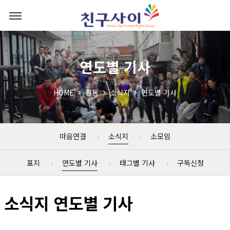
연도별 기사
HOME
활동
소식지
연도별 기사
마음연결
소식지
소모임
표지
연도별 기사
태그별 기사
구독신청
소식지 연도별 기사