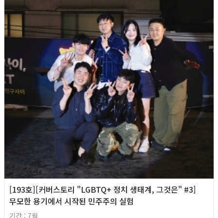
[193호][커버스토리 "LGBTQ+ 정치 생태계, 그것은" #3]
무모한 용기에서 시작된 민주주의 실험
기간 : 7월