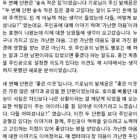
두 번째 단편은 ‘숲속 작은 집’이었습니다 기로님이 주신 발제문은
“두 번째 단편 숲속 작은 집은 결국 고맙다는 말이 도구인 돈에 밀
려 주객전도 된 게 아닐까 하는 생각이 들었는데 다들, 어떻게 보
셨나요?” 였는데요. 주인공에 대해 이야기 하며 ‘가난한 마음’이라
는 표현이 나왔는데 이에 대한 당원들에 생각이 오고갔습니다. 누
구나 가지고 있는 가난한 마음. 그런 가난한 마음도 결국 가진 환
경에 영향을 받는 것은 아닌지. 또 주인공의 남편도 별로긴 해 하
는 말과 그런 남편이라도 있었으면 좋겠다 라는 말도요. 중간 계층
을 주인공으로 설정한 의도가 있다는 의견도 제 시야에서는 생각
하지 못했던 새로운 분석이었습니다.
세 번째 단편은 ‘좋은 이웃’입니다. 기로님의 발제문은 “좋은 이웃
은 가장 많은 생각과 공감을 한 단편이었는데요. 호의를 베풀던 대
상이 사실은 자신보다 나은 상황이라는 걸 깨닫게 되었을 때 오는
묘한 박탈감이 주는 아이러니를 잘 담아낸 이야기라고 느꼈습니
다. 다들 어떠셨나요?” 였습니다. 이전 두 단편들 보다 주인공이
균형감 있다는 이야기와 함께, 주인공이 맥락을 읽으려고 노력하
고 고민하는 지점이 있어 좋았다는 평을 받았습니다. 가난한 마음
에 대한 이야기도 이어졌어요. 매 챕터마다 참 마음이 가난한 주인