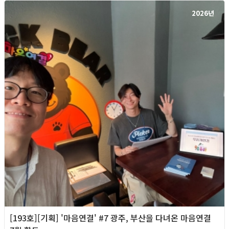
2026년
[193호][기획] '마음연결' #7 광주, 부산을 다녀온 마음연결