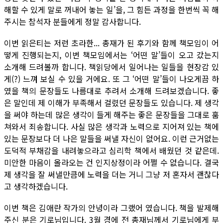
해할 수 있게 말로 꺼내어 놓는 일’을, 그 힘든 과정을 한번씩 꼭 해
주시는 참석자 분들에게 정말 감사합니다.
이번 읽은티는 저런 초라한... 총재가 된 후기와 함께 책모임이 어
떻게 진행되는지, 이번 책모임에서는 ‘어떤 말’들이 오고 갔는지
소개해 드려볼까 합니다. 책읽당에서 일어나는 일들을 현장감 있
게(?) 느껴 보실 수 있을 거에요. 또 그 ‘어떤 말’들이 나오게끔 하
였을 책의 문장들도 나름대로 추려서 소개해 드려보겠습니다. 좋
은 말인데 제 이해가 부족해서 걸렸던 문장들도 있습니다. 제 생각
을 써야 하는데 많은 생각이 들게 해주는 좋은 문장들을 그대로 훔
쳐와서 죄송합니다. 사실 많은 생각과 노력으로 지어져 있는 책에
있는 문장보다 더 나은 말들을 써낼 자신이 없어요. 이런 근거없는
도덕적 부채감을 내려놓으라고 심리학 책에서 배웠던 것 같은데.
미안한 마음이 올라오는 건 인지상정이라 어쩔 수 없습니다. 결국
제 생각을 잘 써낼만큼에 노력을 더는 거니 그냥 저 혼자서 괜찮다
고 생각하겠습니다.
이번 책은 김애란 작가의 안녕이라 그랬어 였습니다. 책을 발제해
주신 분은 기로님입니다. 3월 경에 전 총재님께서 기로님에게 부