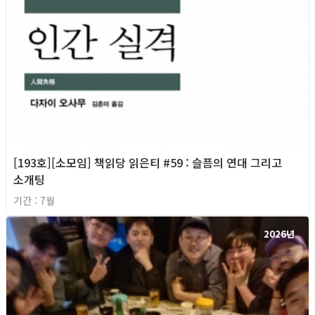
[193호][소모임] 책읽당 읽은티 #59 : 슬픔의 연대 그리고
소개팅
기간 : 7월
2026년