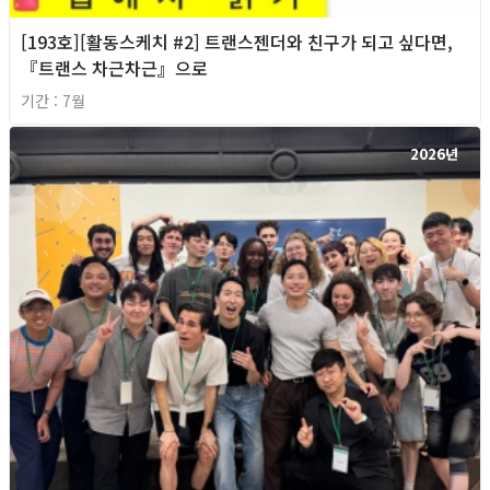
[193호][활동스케치 #2] 트랜스젠더와 친구가 되고 싶다면,
『트랜스 차근차근』으로
기간 : 7월
2026년