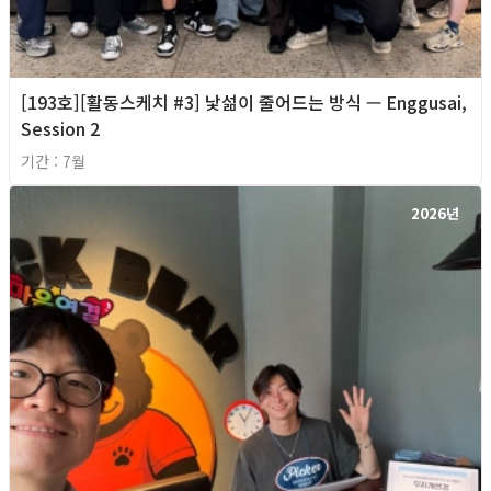
[193호][활동스케치 #3] 낯섦이 줄어드는 방식 — Enggusai,
Session 2
기간 : 7월
2026년