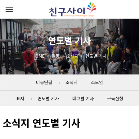
연도별 기사
HOME
활동
소식지
연도별 기사
마음연결
소식지
소모임
표지
연도별 기사
태그별 기사
구독신청
소식지 연도별 기사