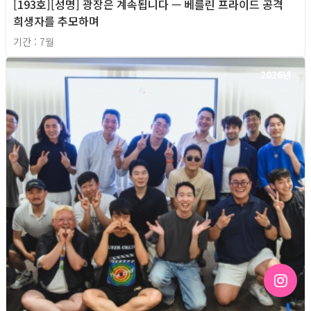
[193호][성명] 광장은 계속됩니다 — 베를린 프라이드 공격
희생자를 추모하며
기간 : 7월
2026년