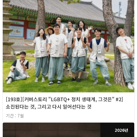
[193호][커버스토리 "LGBTQ+ 정치 생태계, 그것은" #2]
소진된다는 것, 그리고 다시 일어선다는 것
기간 : 7월
2026년