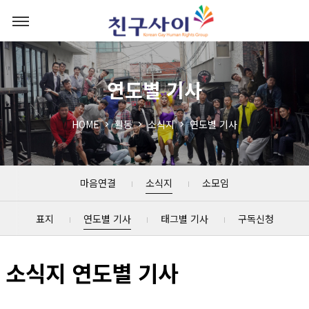
연도별 기사
HOME
활동
소식지
연도별 기사
마음연결
소식지
소모임
표지
연도별 기사
태그별 기사
구독신청
소식지 연도별 기사