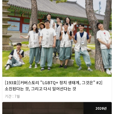
[193호][커버스토리 "LGBTQ+ 정치 생태계, 그것은" #2]
소진된다는 것, 그리고 다시 일어선다는 것
기간 : 7월
2026년