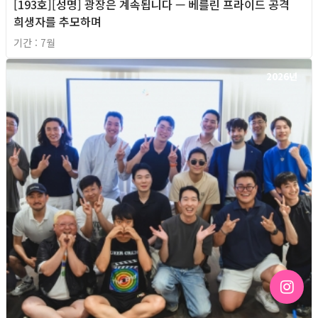
[193호][성명] 광장은 계속됩니다 — 베를린 프라이드 공격
희생자를 추모하며
기간 : 7월
2026년