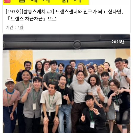
[193호][활동스케치 #2] 트랜스젠더와 친구가 되고 싶다면,
『트랜스 차근차근』으로
기간 : 7월
2026년