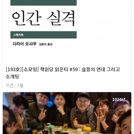
[193호][소모임] 책읽당 읽은티 #59 : 슬픔의 연대 그리고
소개팅
기간 : 7월
2026년