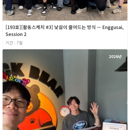
[193호][활동스케치 #3] 낯섦이 줄어드는 방식 — Enggusai,
Session 2
기간 : 7월
2026년