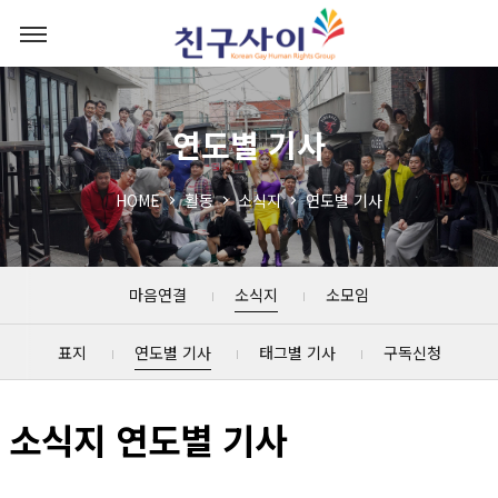
연도별 기사
HOME
활동
소식지
연도별 기사
마음연결
소식지
소모임
표지
연도별 기사
태그별 기사
구독신청
소식지 연도별 기사