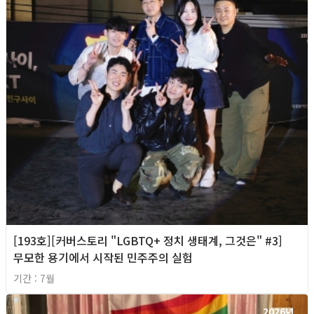
[193호][커버스토리 "LGBTQ+ 정치 생태계, 그것은" #3]
무모한 용기에서 시작된 민주주의 실험
기간 : 7월
2026년