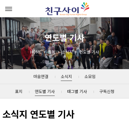
연도별 기사
HOME
활동
소식지
연도별 기사
마음연결
소식지
소모임
표지
연도별 기사
태그별 기사
구독신청
소식지 연도별 기사