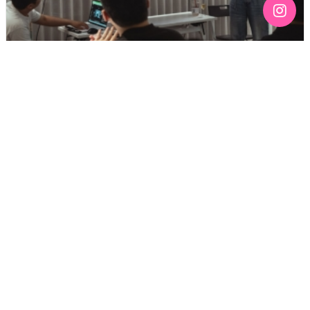
[192호][커버스토리 "성소수자 지키는 민주주의" #3] 함께
만들어가는 게이 커뮤니티를 상상하기
기간 : 6월
2026년