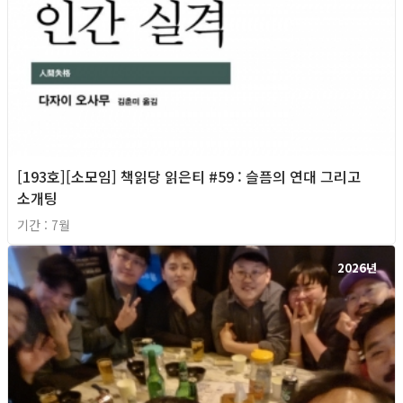
[193호][소모임] 책읽당 읽은티 #59 : 슬픔의 연대 그리고
소개팅
기간 : 7월
2026년