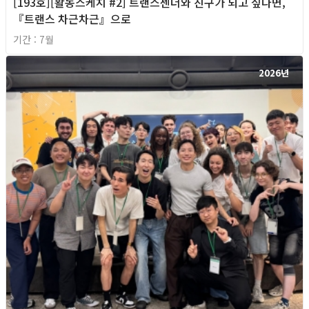
[193호][활동스케치 #2] 트랜스젠더와 친구가 되고 싶다면,
『트랜스 차근차근』으로
기간 : 7월
2026년