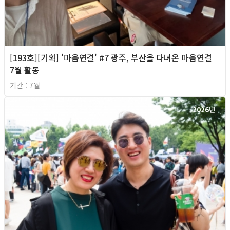
[193호][기획] '마음연결' #7 광주, 부산을 다녀온 마음연결
7월 활동
기간 : 7월
2026년