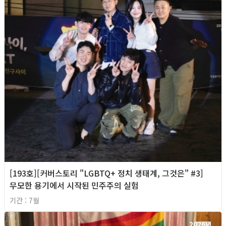
[193호][커버스토리 "LGBTQ+ 정치 생태계, 그것은" #3]
무모한 용기에서 시작된 민주주의 실험
기간 : 7월
2026년