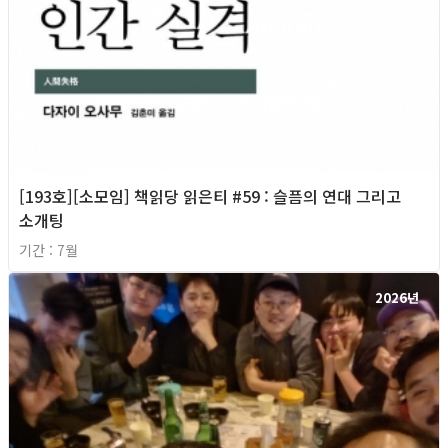
[193호][소모임] 책읽당 읽은티 #59 : 슬픔의 연대 그리고
소개팅
기간 : 7월
2026년