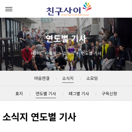
연도별 기사
HOME
활동
소식지
연도별 기사
마음연결
소식지
소모임
표지
연도별 기사
태그별 기사
구독신청
소식지 연도별 기사