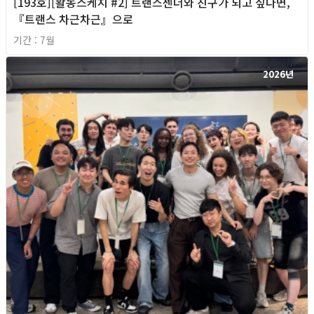
[193호][활동스케치 #2] 트랜스젠더와 친구가 되고 싶다면,
『트랜스 차근차근』으로
기간 : 7월
2026년