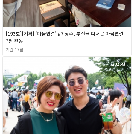
[193호][기획] '마음연결' #7 광주, 부산을 다녀온 마음연결
7월 활동
기간 : 7월
2026년