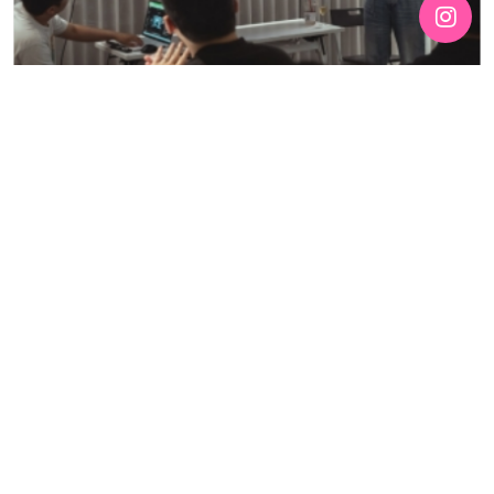
[192호][커버스토리 "성소수자 지키는 민주주의" #3] 함께
만들어가는 게이 커뮤니티를 상상하기
기간 : 6월
2026년