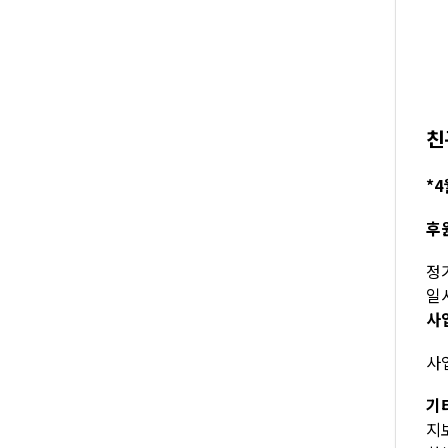
친
*4
후
정기
일시
사
사업
기
지보