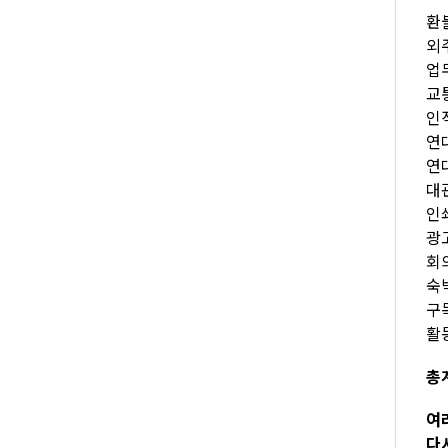
환불
외주
업무
교통
인적
연대
연대
대관
인쇄
광고
회의
숙박
구독
활
총계
여
다