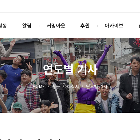
활동
알림
커밍아웃
후원
아카이브
연도별 기사
HOME
활동
소식지
연도별 기사