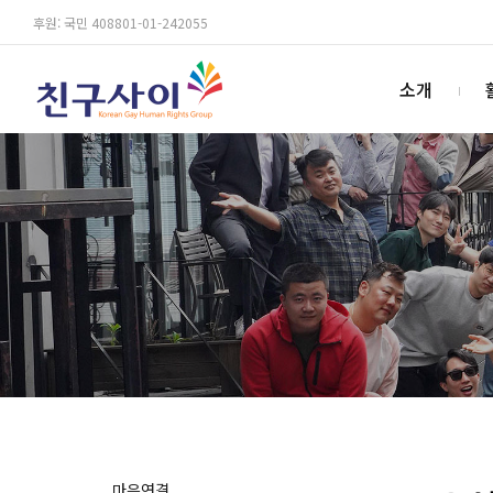
후원: 국민 408801-01-242055
소개
마음연결