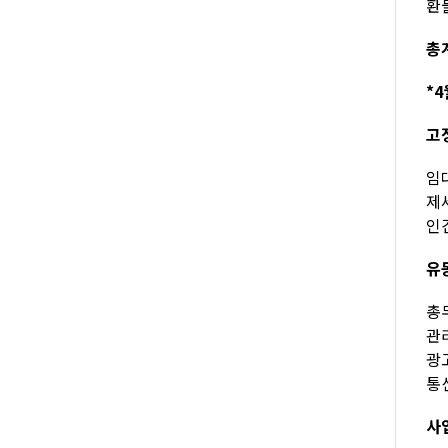
환불
총계
*4
고
임대
제세
인건
유
총무
관리
광고
통신
사