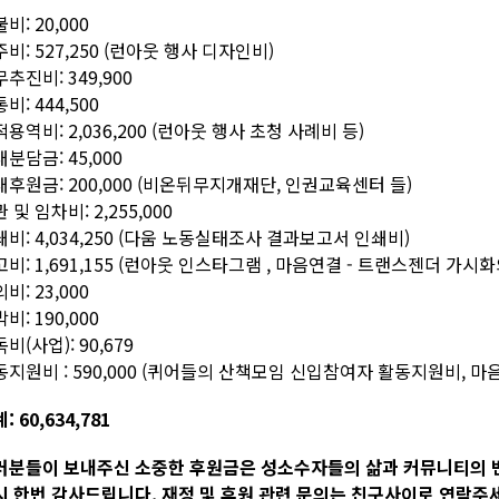
비: 20,000
비: 527,250 (런아웃 행사 디자인비)
추진비: 349,900
비: 444,500
용역비: 2,036,200 (런아웃 행사 초청 사례비 등)
분담금: 45,000
후원금: 200,000 (비온뒤무지개재단, 인권교육센터 들)
 및 임차비: 2,255,000
비: 4,034,250 (다움 노동실태조사 결과보고서 인쇄비)
비: 1,691,155 (런아웃 인스타그램 , 마음연결 - 트랜스젠더 가
비: 23,000
비: 190,000
비(사업): 90,679
동지원비 : 590,000 (퀴어들의 산책모임 신입참여자 활동지원비, 
: 60,634,781
러분들이 보내주신 소중한 후원금은 성소수자들의 삶과 커뮤니티의 
시 한번 감사드립니다. 재정 및 후원 관련 문의는 친구사이로 연락주