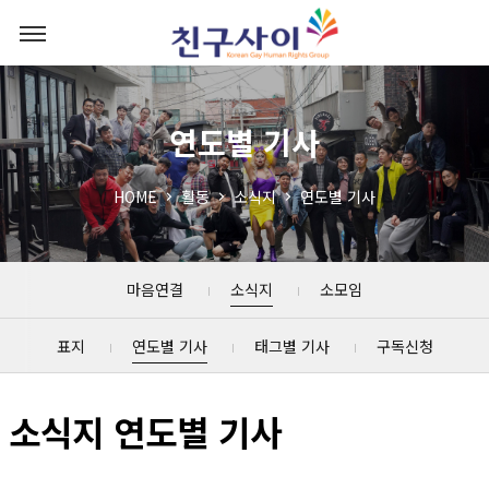
연도별 기사
HOME
활동
소식지
연도별 기사
마음연결
소식지
소모임
표지
연도별 기사
태그별 기사
구독신청
소식지 연도별 기사