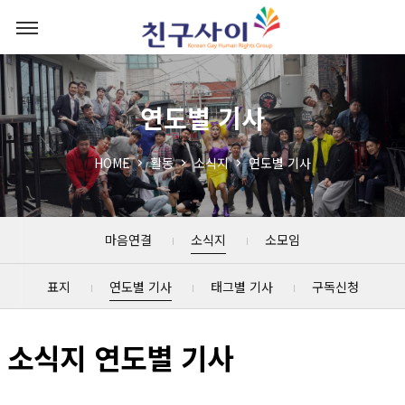
연도별 기사
HOME
활동
소식지
연도별 기사
마음연결
소식지
소모임
표지
연도별 기사
태그별 기사
구독신청
소식지 연도별 기사