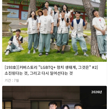
[193호][커버스토리 "LGBTQ+ 정치 생태계, 그것은" #2]
소진된다는 것, 그리고 다시 일어선다는 것
기간 : 7월
2026년