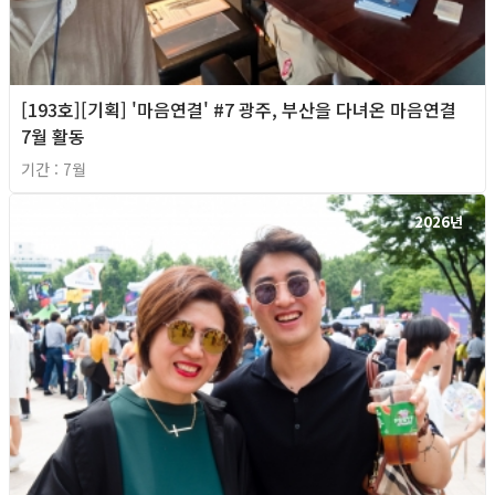
[193호][기획] '마음연결' #7 광주, 부산을 다녀온 마음연결
7월 활동
기간 : 7월
2026년