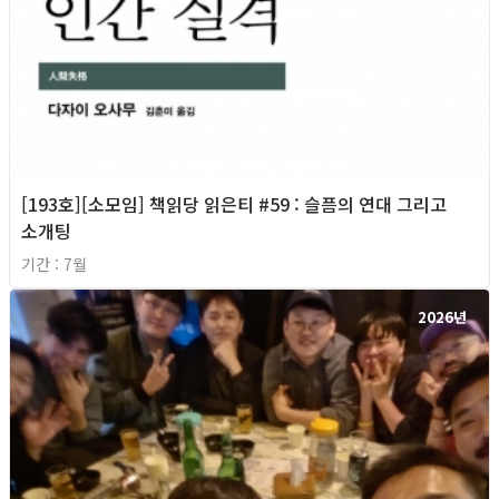
[193호][소모임] 책읽당 읽은티 #59 : 슬픔의 연대 그리고
소개팅
기간 : 7월
2026년