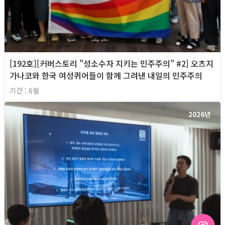
[192호][커버스토리 "성소수자 지키는 민주주의" #2] 오츠지
가나코와 한국 여성퀴어들이 함께 그려낸 내일의 민주주의
기간 : 6월
2026년