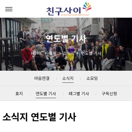
연도별 기사
HOME
활동
소식지
연도별 기사
마음연결
소식지
소모임
표지
연도별 기사
태그별 기사
구독신청
소식지 연도별 기사