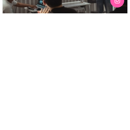
[192호][커버스토리 "성소수자 지키는 민주주의" #3] 함께
만들어가는 게이 커뮤니티를 상상하기
기간 : 6월
2026년