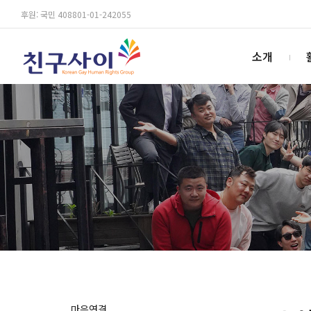
후원: 국민 408801-01-242055
소개
마음연결