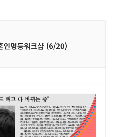
혼인평등워크샵 (6/20)