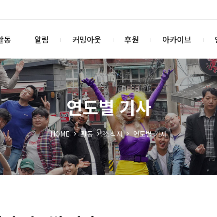
활동
알림
커밍아웃
후원
아카이브
연도별 기사
HOME
활동
소식지
연도별 기사