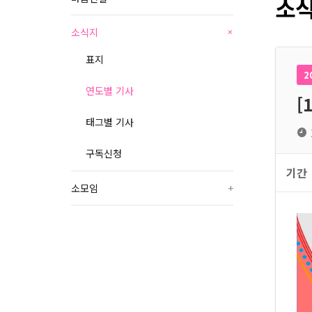
소식
소식지
+
표지
2
연도별 기사
[
태그별 기사
구독신청
기간
소모임
+