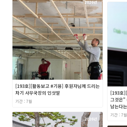
2026년
[193호][활동보고 #기용] 후원자님께 드리는
차기 사무국장의 인삿말
[193호
그것은" 
기간 : 7월
남는다는
기간 : 7월
2026년