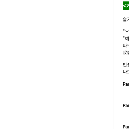
<
슬
"
"
파
았
법
나
Pa
Pa
P