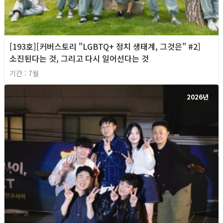
[193호][커버스토리 "LGBTQ+ 정치 생태계, 그것은" #2]
소진된다는 것, 그리고 다시 일어선다는 것
기간 : 7월
2026년