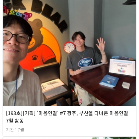
[193호][기획] '마음연결' #7 광주, 부산을 다녀온 마음연결
7월 활동
기간 : 7월