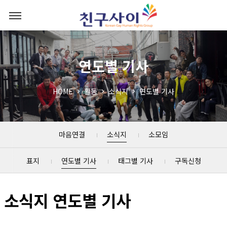
연도별 기사
HOME
활동
소식지
연도별 기사
마음연결
소식지
소모임
표지
연도별 기사
태그별 기사
구독신청
소식지 연도별 기사