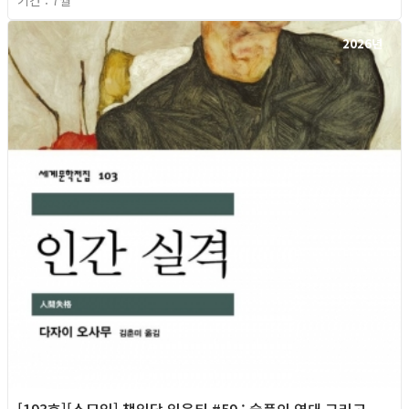
2026년
[193호][소모임] 책읽당 읽은티 #59 : 슬픔의 연대 그리고