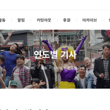
활동
알림
커밍아웃
후원
아카이브
연도별 기사
HOME
활동
소식지
연도별 기사