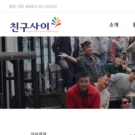
후원: 국민 408801-01-242055
소개
마음연결