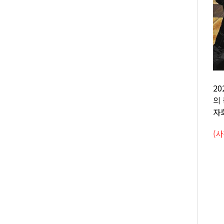
2
의
자
(사