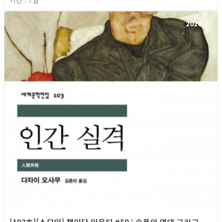
2026년
[193호][소모임] 책읽당 읽은티 #59 : 슬픔의 연대 그리고