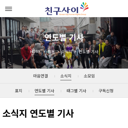
연도별 기사
HOME
활동
소식지
연도별 기사
마음연결
소식지
소모임
표지
연도별 기사
태그별 기사
구독신청
소식지 연도별 기사