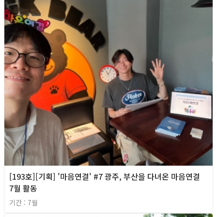
[193호][기획] '마음연결' #7 광주, 부산을 다녀온 마음연결
7월 활동
기간 : 7월