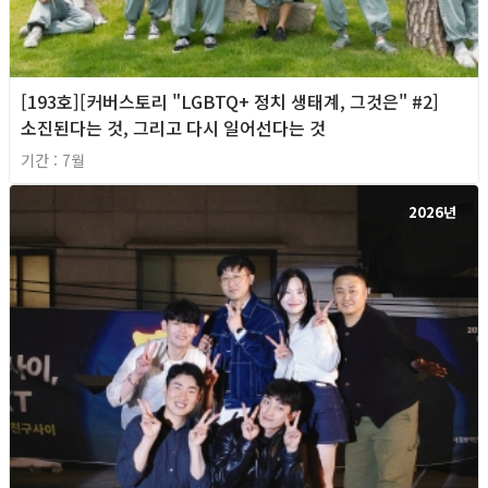
[193호][커버스토리 "LGBTQ+ 정치 생태계, 그것은" #2]
소진된다는 것, 그리고 다시 일어선다는 것
기간 : 7월
2026년