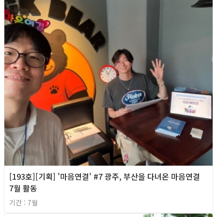
[193호][기획] '마음연결' #7 광주, 부산을 다녀온 마음연결
7월 활동
기간 : 7월