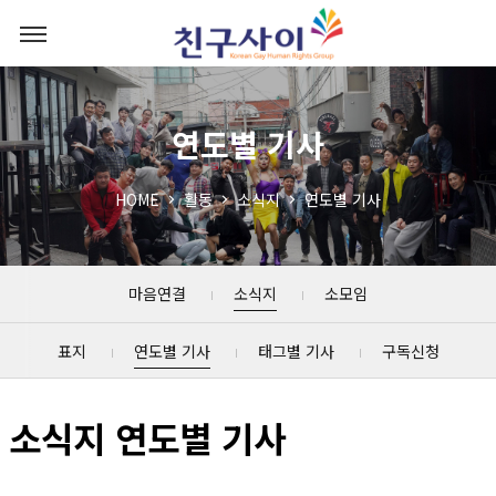
연도별 기사
HOME
활동
소식지
연도별 기사
마음연결
소식지
소모임
표지
연도별 기사
태그별 기사
구독신청
소식지 연도별 기사