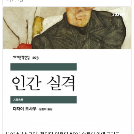
2026년
[193호][소모임] 책읽당 읽은티 #59 : 슬픔의 연대 그리고