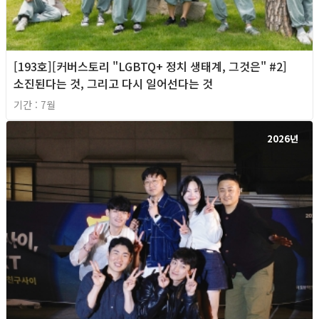
[193호][커버스토리 "LGBTQ+ 정치 생태계, 그것은" #2]
소진된다는 것, 그리고 다시 일어선다는 것
기간 : 7월
2026년