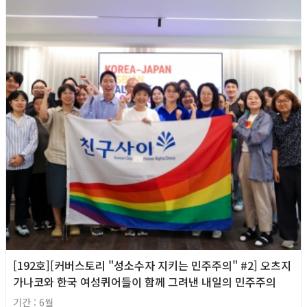
[192호][커버스토리 "성소수자 지키는 민주주의" #2] 오츠지
가나코와 한국 여성퀴어들이 함께 그려낸 내일의 민주주의
기간 : 6월