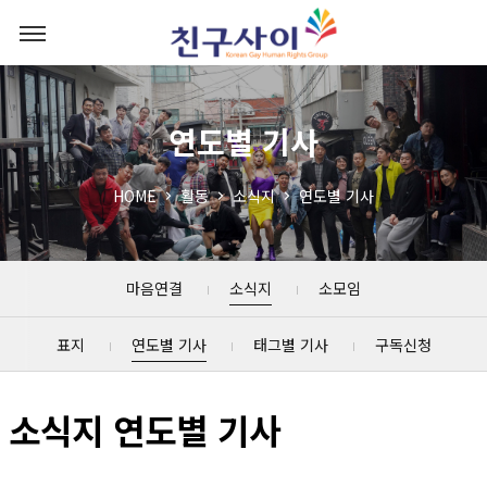
연도별 기사
HOME
활동
소식지
연도별 기사
마음연결
소식지
소모임
표지
연도별 기사
태그별 기사
구독신청
소식지 연도별 기사